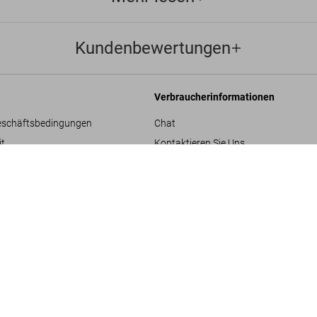
Kundenbewertungen
Verbraucherinformationen
eschäftsbedingungen
Chat
it
Kontaktieren Sie Uns
Terry Ric
Bestellungen und Versand
US$ 1
FEW LEFT
XL
ADULTS ONLY
re
Bestellung verfolgen
Retoure & Widerruf
Gutschein-Guthaben prüfen
hläge