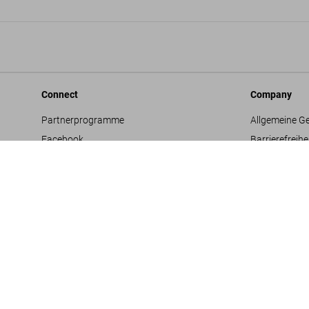
Connect
Company
Partnerprogramme
Allgemeine G
Facebook
Barrierefreihe
Instagram
Datenschutz
TikTok
Jobs & Karrie
Vertriebskontakte
Glossar
Youtube
Impressum
Projektvorsc