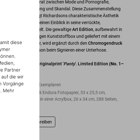
dem schmalen Grat zwischen Mode und Pornografie,
zwischen Befreiung und Skandal. Diese Zusammenstellung
seiner Bilder fängt Richardsons charakteristische Ästhetik
ein und gewährt einen Einblick in seine verrückte,
hedonistische Welt. Die gewaltige
Art Edition
, aufbewahrt in
einer durchsichtigen Kunststoffbox und geliefert mit einem
amit diese
original Terrybear, wird ergänzt durch den
Chromogendruck
nymer
Panty
– Richardson beim Signieren einer Unterhose.
können.
Medien,
Art Edition mit Originalprint '
Panty
'. Limited Edition
(No. 1–
re Partner
250)
auf die wir
en Vorgänge
Edition von 250 Exemplaren
n. Mehr
C-Print auf Kodak Endura Fotopapier, 33 x 25,5 cm,
Hardcover-Band in einer Acrylbox, 26 x 34 cm, 288 Seiten,
mit Terrybär
Bewertung schreiben