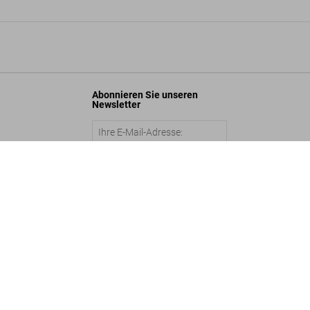
Abonnieren Sie unseren
Newsletter
hardson. Terryworld, Art Edition No. 1–250 ‘Panty’
.500
Abschicken
In den Warenkorb
©
2026
– TASCHEN GmbH, Hohenzollernring 53, D–50672 Cologne