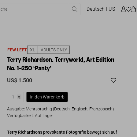
Deutsch
| US
FEW LEFT
XL
ADULTS ONLY
Terry Richardson. Terryworld, Art Edition
No. 1–250 ‘Panty’
US$ 1.500
In den Warenkorb
Ausgabe: Mehrsprachig (Deutsch, Englisch, Französisch)
Verfügbarkeit
:
Auf Lager
Terry Richardson
s
provokante Fotografie
bewegt sich auf