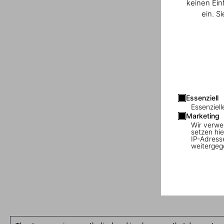
keinen Ein
ein. S
Essenziell
Essenziell
Marketing
Wir verwe
setzen hie
IP-Adress
weitergeg