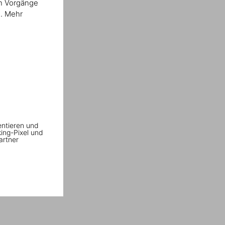
en Vorgänge
n. Mehr
entieren und
king-Pixel und
artner