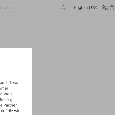
English
| US
amit diese
nymer
können.
Medien,
re Partner
auf die wir