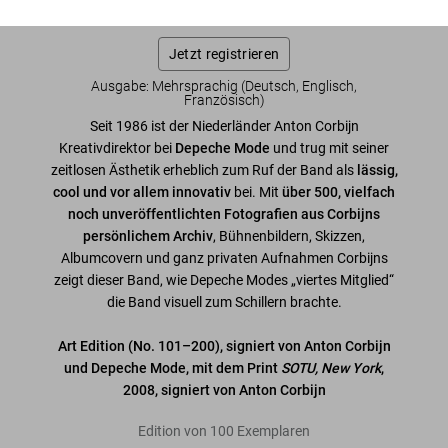
wieder Exemplare verfügbar. Bitte tragen Sie sich in unsere
Warteliste ein, damit wir Sie informieren können.
Jetzt registrieren
Ausgabe: Mehrsprachig (Deutsch, Englisch,
Französisch)
Seit 1986 ist der Niederländer Anton Corbijn
Kreativdirektor bei
Depeche Mode
und trug mit seiner
zeitlosen Ästhetik erheblich zum Ruf der Band als
lässig,
cool und vor allem innovativ
bei. Mit
über 500, vielfach
noch unveröffentlichten Fotografien aus Corbijns
persönlichem Archiv
, Bühnenbildern, Skizzen,
Albumcovern und ganz privaten Aufnahmen Corbijns
zeigt dieser Band, wie Depeche Modes „viertes Mitglied“
die Band visuell zum Schillern brachte.
Art Edition (No. 101–200), signiert von Anton Corbijn
und Depeche Mode, mit dem Print
SOTU, New York
,
2008, signiert von Anton Corbijn
Edition von 100 Exemplaren