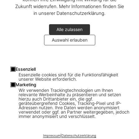
Zukunft widerrufen. Mehr Informationen finden Sie
in unserer Datenschutzerklärung.
Alle zulassen
Auswahl erlauben
1
/
21
Essenziell
Essenzielle cookies sind für die Funktionsfähigkeit
unserer Website erforderlich.
SOLD OUT
XXL
Marketing
Depeche Mode by Anton Corbijn. Art
Wir verwenden Trackingtechnologien um Ihnen
relevante Werbeinhalte zu präsentieren und setzen
Edition No. 101–200, 'SOTU, New York,
hierzu auch Drittanbieter ein, die ggf.
geräteübergreifend Cookies, Tracking-Pixel und IP-
2008'
Adressen nutzen. Ihre Daten werden anonymisiert
verwendet oder ggf. an Partner weitergegeben, jedoch
immer anonymisiert und verschlüsselt.
US$ 6.500
Diese Ausgabe ist ausverkauft. Gelegentlich werden jedoch
Impressum
|
Datenschutzerklärung