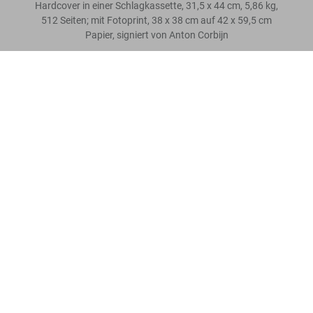
Hardcover in einer Schlagkassette, 31,5 x 44 cm, 5,86 kg,
512 Seiten; mit Fotoprint, 38 x 38 cm auf 42 x 59,5 cm
Papier, signiert von Anton Corbijn
Depeche Mode by Anton Corbijn. Art Edition No. 101–200, 'SOTU,
Bewertung schreiben
New York, 2008'
US$ 6.500
Mehr lesen
Kundenbewertungen
Connect
Company
Verbraucherinformationen
Abonnieren Sie unseren Newsletter