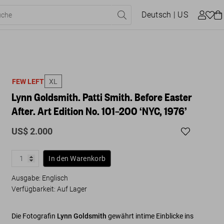
Deutsch
| US
FEW LEFT
XL
Lynn Goldsmith. Patti Smith. Before Easter
After. Art Edition No. 101–200 ‘NYC, 1976’
US$ 2.000
In den Warenkorb
Ausgabe: Englisch
Verfügbarkeit
:
Auf Lager
Die Fotografin
Lynn Goldsmith
gewährt intime Einblicke ins