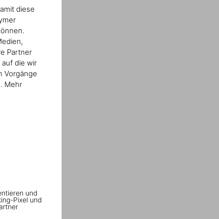
amit diese
nymer
können.
Medien,
re Partner
auf die wir
en Vorgänge
n. Mehr
entieren und
king-Pixel und
artner