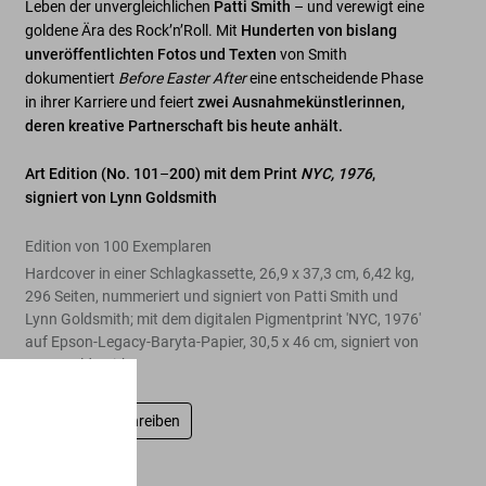
Leben der unvergleichlichen
Patti Smith
– und verewigt eine
goldene Ära des Rock’n’Roll. Mit
Hunderten von bislang
unveröffentlichten Fotos und Texten
von Smith
dokumentiert
Before Easter After
eine entscheidende Phase
in ihrer Karriere und feiert
zwei Ausnahmekünstlerinnen,
deren kreative Partnerschaft bis heute anhält.
Art Edition (No. 101
–
200) mit dem Print
NYC, 1976
,
signiert von Lynn Goldsmith
Edition von 100 Exemplaren
Hardcover in einer Schlagkassette, 26,9 x 37,3 cm, 6,42 kg,
296 Seiten, nummeriert und signiert von Patti Smith und
Lynn Goldsmith; mit dem digitalen Pigmentprint 'NYC, 1976'
auf Epson-Legacy-Baryta-Papier, 30,5 x 46 cm, signiert von
Lynn Goldsmith
Bewertung schreiben