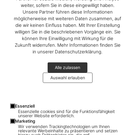
weiter, sofern Sie in diese eingewilligt haben.
Unsere Partner führen diese Informationen
möglicherweise mit weiteren Daten zusammen, auf
die wir keinen Einfluss haben. Mit Ihrer Einstellung
willigen Sie in die beschriebenen Vorgänge ein. Sie
können Ihre Einwilligung mit Wirkung für die
Zukunft widerrufen. Mehr Informationen finden Sie
in unserer Datenschutzerklärung.
Alle zulassen
Auswahl erlauben
Essenziell
1
/
31
Essenzielle cookies sind für die Funktionsfähigkeit
unserer Website erforderlich.
Marketing
SOLD OUT
XXL
Wir verwenden Trackingtechnologien um Ihnen
Daniel Kramer. Bob Dylan. Art Edition
relevante Werbeinhalte zu präsentieren und setzen
hierzu auch Drittanbieter ein, die ggf.