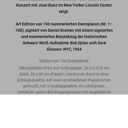
Konzert mit Joan Baez im New Yorker Lincoln Center
zeigt
.
Art Edition von 100 nummerierten Exemplaren (Nr. 1–
100), signiert von Daniel Kramer, mit einem signierten
und nummerierten Barytabzug der historischen
Schwarz-Weiß-Aufnahme
Bob Dylan with Dark
Glasses: NYC
, 1964
Edition von 100 Exemplaren
Silbergelatine-Print auf Archivpapier, 26,2 x 35,8 cm
(Bild), 30 x 40 cm (Papier), Hardcover-Band in einer
Schlagkassette, auf zwei verschiedenen Papiersorten
gedruckt, mit 3 Ausklappseiten, im Letterpress-
Verfahren gedruckte Eingangsseiten mit eingeklebten
Fotografien, 31,2 x 44 cm, 288 Seiten
Daniel Kramer. Bob Dylan, Art Edition No. 1–100 ‘Bob Dylan with
Dark Glasses, NYC’
US$ 4.000
Bewertung schreiben
„Eine Sensation für Sammler und Dylanologen.