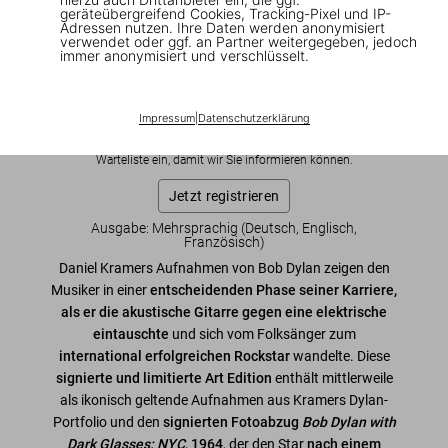
No. 1–100 ‘Bob Dylan with Dark Glasses,
geräteübergreifend Cookies, Tracking-Pixel und IP-
Adressen nutzen. Ihre Daten werden anonymisiert
NYC’
verwendet oder ggf. an Partner weitergegeben, jedoch
immer anonymisiert und verschlüsselt.
US$ 4.000
Impressum
|
Datenschutzerklärung
Diese Ausgabe ist ausverkauft. Gelegentlich werden jedoch
wieder Exemplare verfügbar. Bitte tragen Sie sich in unsere
Warteliste ein, damit wir Sie informieren können.
Jetzt registrieren
Ausgabe: Mehrsprachig (Deutsch, Englisch,
Französisch)
Daniel Kramers Aufnahmen von Bob Dylan zeigen den
Musiker in einer
entscheidenden Phase seiner Karriere,
als er die akustische Gitarre gegen eine elektrische
eintauschte
und sich vom Folksänger zum
international erfolgreichen Rockstar
wandelte. Diese
signierte und limitierte Art Edition
enthält mittlerweile
als ikonisch geltende Aufnahmen aus Kramers Dylan-
Portfolio und den
signierten Fotoabzug
Bob Dylan with
Dark Glasses: NYC
, 1964
, der den Star
nach einem