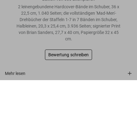
2 leinengebundene Hardcover-Bände im Schuber, 36 x
22,5 cm, 1.040 Seiten; die vollständigen 'Mad-Men'-
Drehbücher der Staffeln 1-7 in 7 Bänden im Schuber,
Halbleinen, 20,3 x 25,4 cm, 3.936 Seiten; signierter Print
von Brian Sanders, 27,7 x 40 cm, Papiergröße 32 x 45
cm.
Bewertung schreiben
Mehr lesen
Matthew Weiner. Mad Men, Art Edition No. 1–500 (Script
Kundenbewertungen
Edition)
US$ 1.250
Mehr entdecken