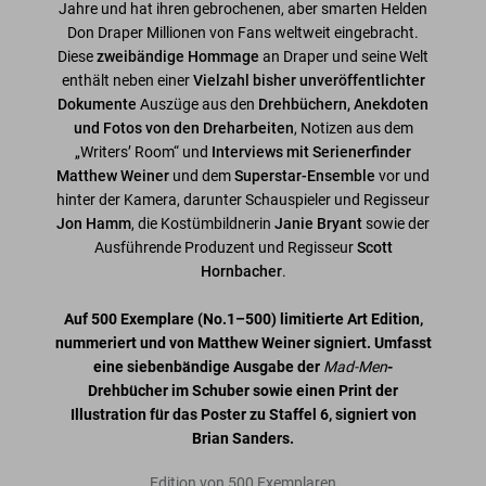
Jahre und hat ihren gebrochenen, aber smarten Helden
Don Draper Millionen von Fans weltweit eingebracht.
Diese
zweibändige Hommage
an Draper und seine Welt
enthält neben einer
Vielzahl bisher unveröffentlichter
Dokumente
Auszüge aus den
Drehbüchern, Anekdoten
und Fotos von den Dreharbeiten
, Notizen aus dem
„Writers’ Room“ und
Interviews mit Serienerfinder
Matthew Weiner
und dem
Superstar-Ensemble
vor und
hinter der Kamera, darunter Schauspieler und Regisseur
Jon Hamm
, die Kostümbildnerin
Janie Bryant
sowie der
Ausführende Produzent und Regisseur
Scott
Hornbacher
.
Auf 500 Exemplare
(No.1–500)
limitierte Art Edition,
nummeriert und von Matthew Weiner signiert. Umfasst
eine siebenbändige Ausgabe der
Mad-Men
-
Drehbücher im Schuber sowie einen Print der
Illustration für das Poster zu Staffel 6, signiert von
Brian Sanders.
Edition von 500 Exemplaren