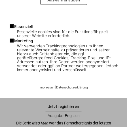
Essenziell
Essenzielle cookies sind für die Funktionsfähigkeit
1
/
23
unserer Website erforderlich.
Marketing
Wir verwenden Trackingtechnologien um Ihnen
SOLD OUT
XL
relevante Werbeinhalte zu präsentieren und setzen
hierzu auch Drittanbieter ein, die ggf.
Matthew Weiner. Mad Men. Art Edition
geräteübergreifend Cookies, Tracking-Pixel und IP-
Adressen nutzen. Ihre Daten werden anonymisiert
No. 1–500. Script Edition
verwendet oder ggf. an Partner weitergegeben, jedoch
immer anonymisiert und verschlüsselt.
US$ 1.250
Impressum
|
Datenschutzerklärung
Diese Ausgabe ist ausverkauft. Gelegentlich werden jedoch
wieder Exemplare verfügbar. Bitte tragen Sie sich in unsere
Warteliste ein, damit wir Sie informieren können.
Jetzt registrieren
Ausgabe: Englisch
Die Serie
Mad Men
war das Fernsehereignis der letzten