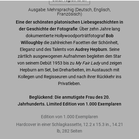
Ausgabe: Mehrsprachig (Deutsch, Englisch,
Französisch)
Eine der schönsten platonischen Liebesgeschichten in
der Geschichte der Fotografie
: Über zehn Jahre lang
dokumentierte Hollywoodporträtfotograf
Bob
Willoughby
die zahlreichen Facetten der Schönheit,
Eleganz und des Talents von
Audrey Hepburn
. Seine
zärtlich ausgewogenen Aufnahmen begleiten den Star
von seinem Debüt 1953 bis zu
My Fair Lady
und zeigen
Hepburn am Set, bei Dreharbeiten, im Austausch mit
Kollegen und Regisseuren und nach ihrer Rückkehr ins
Privatleben.
Beglückend: Die anmutigste Frau des 20.
Jahrhunderts. Limited Edition von 1.000 Exemplaren
Edition von 1.000 Exemplaren
Hardcover in einer Schlagkassette
,
12.2
x
15.3
in.
,
14.21
lb
,
282
Seiten