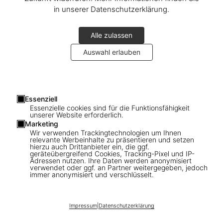
in unserer Datenschutzerklärung.
Alle zulassen
Auswahl erlauben
1
/
9
Essenziell
Essenzielle cookies sind für die Funktionsfähigkeit
unserer Website erforderlich.
SOLD OUT
XL
Marketing
Bob Willoughby. Audrey Hepburn,
Wir verwenden Trackingtechnologien um Ihnen
relevante Werbeinhalte zu präsentieren und setzen
Photographs 1953–1966
hierzu auch Drittanbieter ein, die ggf.
geräteübergreifend Cookies, Tracking-Pixel und IP-
Adressen nutzen. Ihre Daten werden anonymisiert
US$ 1.500
verwendet oder ggf. an Partner weitergegeben, jedoch
immer anonymisiert und verschlüsselt.
Diese Ausgabe ist ausverkauft. Gelegentlich werden jedoch
wieder Exemplare verfügbar. Bitte tragen Sie sich in unsere
Warteliste ein, damit wir Sie informieren können.
Impressum
|
Datenschutzerklärung
Jetzt registrieren