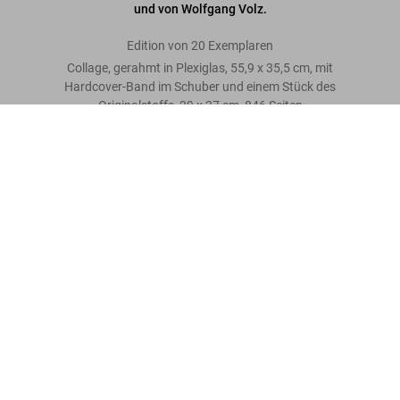
und von Wolfgang Volz.
Edition von 20 Exemplaren
Collage, gerahmt in Plexiglas, 55,9 x 35,5 cm, mit
Hardcover-Band im Schuber und einem Stück des
Originalstoffs, 29 x 27 cm, 846 Seiten
Christo and Jeanne-Claude. The Floating Piers. Art Edition No.
41–60 (Collage)
US$ 35.000
Bewertung schreiben
Mehr lesen
Kundenbewertungen
Connect
Company
Verbraucherinformationen