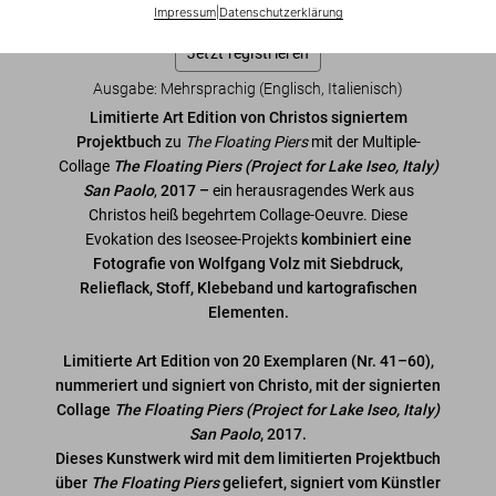
Impressum
|
Datenschutzerklärung
Warteliste ein, damit wir Sie informieren können.
Jetzt registrieren
Ausgabe: Mehrsprachig (Englisch, Italienisch)
Limitierte Art Edition von Christos signiertem
Projektbuch
zu
The Floating Piers
mit der Multiple-
Collage
The Floating Piers (Project for Lake Iseo, Italy)
San Paolo
,
2017 –
ein herausragendes Werk aus
Christos heiß begehrtem Collage-Oeuvre. Diese
Evokation des Iseosee-Projekts
kombiniert eine
Fotografie von Wolfgang Volz mit Siebdruck,
Relieflack, Stoff, Klebeband und kartografischen
Elementen.
Limitierte Art Edition von 20 Exemplaren (Nr. 41–60),
nummeriert und signiert von Christo, mit der signierten
Collage
The Floating Piers (Project for Lake Iseo, Italy)
San Paolo
, 2017.
Dieses Kunstwerk wird mit dem limitierten Projektbuch
über
The Floating Piers
geliefert, signiert vom Künstler