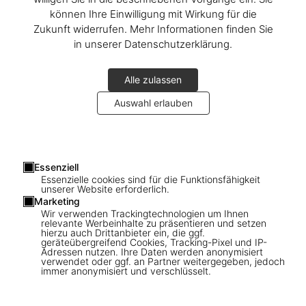
können Ihre Einwilligung mit Wirkung für die
Zukunft widerrufen. Mehr Informationen finden Sie
in unserer Datenschutzerklärung.
Alle zulassen
Auswahl erlauben
1
/
17
Essenziell
Essenzielle cookies sind für die Funktionsfähigkeit
unserer Website erforderlich.
SOLD OUT
Marketing
Christo and Jeanne-Claude. The Floating
Wir verwenden Trackingtechnologien um Ihnen
relevante Werbeinhalte zu präsentieren und setzen
Piers. Art Edition No. 41–60 (Collage)
hierzu auch Drittanbieter ein, die ggf.
geräteübergreifend Cookies, Tracking-Pixel und IP-
Adressen nutzen. Ihre Daten werden anonymisiert
verwendet oder ggf. an Partner weitergegeben, jedoch
US$ 35.000
immer anonymisiert und verschlüsselt.
Diese Ausgabe ist ausverkauft. Gelegentlich werden jedoch
wieder Exemplare verfügbar. Bitte tragen Sie sich in unsere