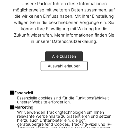
Unsere Partner führen diese Informationen
möglicherweise mit weiteren Daten zusammen, auf
die wir keinen Einfluss haben. Mit Ihrer Einstellung
willigen Sie in die beschriebenen Vorgänge ein. Sie
können Ihre Einwilligung mit Wirkung für die
Zukunft widerrufen. Mehr Informationen finden Sie
in unserer Datenschutzerklärung.
Alle zulassen
Auswahl erlauben
1
/
30
Essenziell
Essenzielle cookies sind für die Funktionsfähigkeit
unserer Website erforderlich.
Marketing
SOLD OUT
SUMO
Wir verwenden Trackingtechnologien um Ihnen
Thomas Laird. Murals of Tibet. Art
relevante Werbeinhalte zu präsentieren und setzen
hierzu auch Drittanbieter ein, die ggf.
Edition No. 41–80 ‘Green Tara, Gyantse
geräteübergreifend Cookies, Tracking-Pixel und IP-