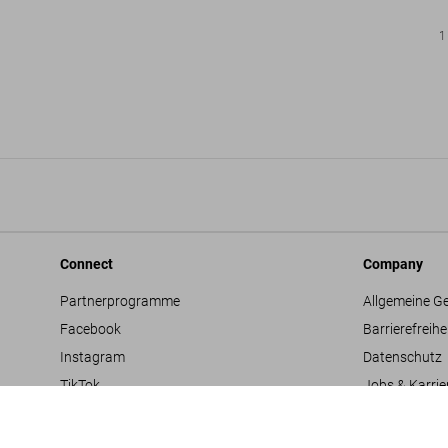
1
Connect
Company
Partnerprogramme
Allgemeine G
Facebook
Barrierefreihe
Instagram
Datenschutz
TikTok
Jobs & Karrie
Vertriebskontakte
Glossar
Youtube
Impressum