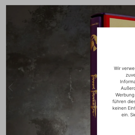
Wir verwe
zuve
Inform
Außerd
Werbung u
führen die
keinen Ein
ein. S