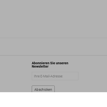
Abonnieren Sie unseren
Newsletter
Abschicken
Worlds of Frank Frazetta
In den Warenkorb