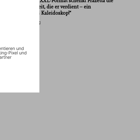
erzielen… Das XXL-Format schenkt Frazetta die
Aufmerksamkeit, die er verdient – ein
faszinierendes Kaleidoskop!“
The Fantastic Worlds of
Wiener Zeitung
Frank Frazetta
entieren und
king-Pixel und
artner