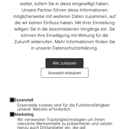
weiter, sofern Sie in diese eingewilligt haben.
Unsere Partner führen diese Informationen
möglicherweise mit weiteren Daten zusammen, auf
die wir keinen Einfluss haben. Mit Ihrer Einstellung
willigen Sie in die beschriebenen Vorgänge ein. Sie
können Ihre Einwilligung mit Wirkung für die
Zukunft widerrufen. Mehr Informationen finden Sie
in unserer Datenschutzerklärung.
Alle zulassen
Auswahl erlauben
Essenziell
1
/
16
Essenzielle cookies sind für die Funktionsfähigkeit
unserer Website erforderlich.
Christo and Jeanne-Claude. L'Arc de
Marketing
Wir verwenden Trackingtechnologien um Ihnen
Triomphe, Wrapped, Paris
relevante Werbeinhalte zu präsentieren und setzen
hierzu auch Drittanbieter ein, die ggf.