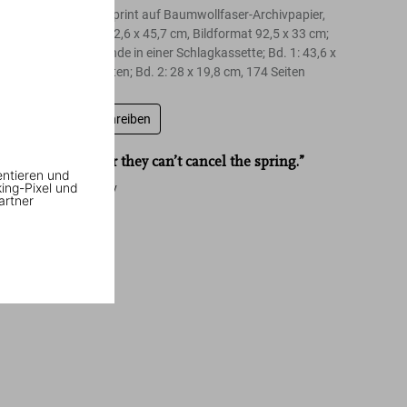
11-Farben Inkjetprint auf Baumwollfaser-Archivpapier,
Papierformat 102,6 x 45,7 cm, Bildformat 92,5 x 33 cm;
Hardcover, 2 Bände in einer Schlagkassette; Bd. 1: 43,6 x
31,2 cm, 236 Seiten; Bd. 2: 28 x 19,8 cm, 174 Seiten
Bewertung schreiben
“Do remember they can’t cancel the spring.”
entieren und
king-Pixel und
David Hockney
artner