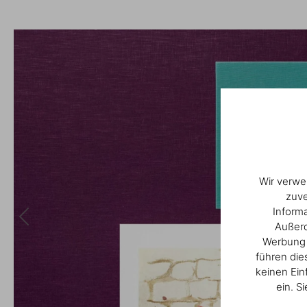
Wir verwe
zuve
Inform
Außerd
Werbung u
führen die
keinen Ein
ein. S