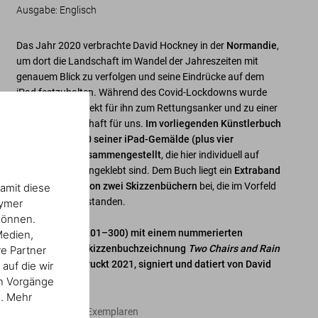
Ausgabe: Englisch
Das Jahr 2020 verbrachte David Hockney in der
Normandie
,
um dort die Landschaft im Wandel der Jahreszeiten mit
genauem Blick zu verfolgen und seine Eindrücke auf dem
iPad festzuhalten. Während des Covid-Lockdowns wurde
dieses Kunstprojekt für ihn zum Rettungsanker und zu einer
Hoffnungsbotschaft für uns.
Im vorliegenden Künstlerbuch
hat Hockney 220 seiner iPad-Gemälde (plus vier
Bonusbilder) zusammengestellt
, die hier individuell auf
blauem Papier eingeklebt sind. Dem Buch liegt ein
Extraband
mit Faksimiles von zwei Skizzenbüchern
bei, die im Vorfeld
amit diese
des Projekts entstanden.
nymer
können.
Art Edition (Nr. 201–300) mit einem nummerierten
Medien,
Inkjetprint der Skizzenbuchzeichnung
Two Chairs and Rain
re Partner
on Window
, gedruckt 2021, signiert und datiert von David
auf die wir
Hockney
en Vorgänge
n. Mehr
Edition von 100 Exemplaren