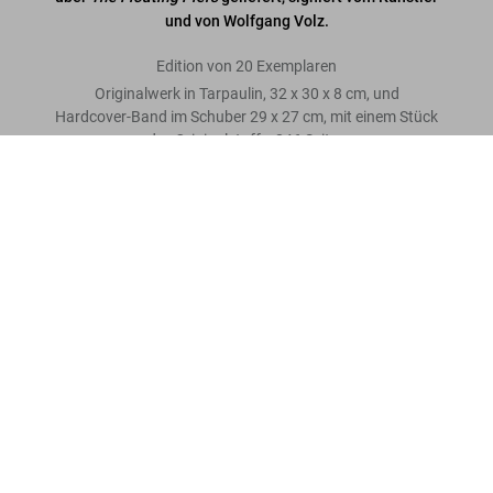
und von Wolfgang Volz.
Edition von 20 Exemplaren
Originalwerk in Tarpaulin, 32 x 30 x 8 cm, und
Hardcover-Band im Schuber 29 x 27 cm, mit einem Stück
des Originalstoffs, 846 Seiten
Christo and Jeanne-Claude. The Floating Piers. Art Edition No. 1–
20 (Wrapped Book)
US$ 35.000
Bewertung schreiben
Mehr lesen
Kundenbewertungen
Connect
Company
Verbraucherinformationen