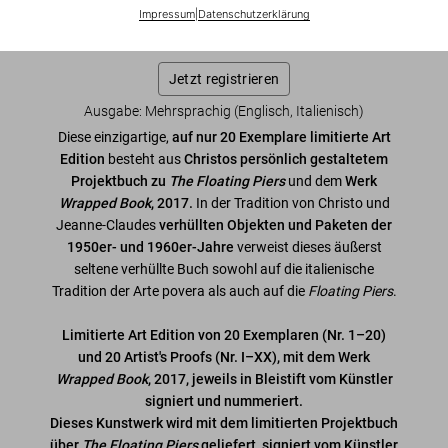
Diese Ausgabe ist ausverkauft. Gelegentlich werden jedoch
Impressum
|
Datenschutzerklärung
wieder Exemplare verfügbar. Bitte tragen Sie sich in unsere
Warteliste ein, damit wir Sie informieren können.
Jetzt registrieren
Ausgabe: Mehrsprachig (Englisch, Italienisch)
Diese einzigartige,
auf nur 20 Exemplare limitierte Art
Edition
besteht aus
Christos persönlich gestaltetem
Projektbuch zu
The
Floating Piers
und dem
Werk
Wrapped Book
, 2017.
In der Tradition von Christo und
Jeanne-Claudes
verhüllten Objekten und Paketen der
1950er- und 1960er-Jahre
verweist dieses äußerst
seltene verhüllte Buch sowohl auf die italienische
Tradition der Arte povera als auch auf die
Floating Piers
.
Limitierte Art Edition von 20 Exemplaren (Nr. 1–20)
und 20 Artist's Proofs (Nr. I–XX), mit dem Werk
Wrapped Book
, 2017, jeweils in Bleistift vom Künstler
signiert und nummeriert.
Dieses Kunstwerk wird mit dem limitierten Projektbuch
über
The Floating Piers
geliefert, signiert vom Künstler