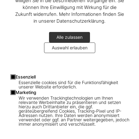
willigen Sie in die beschriebenen Vorgänge ein. Sie
können Ihre Einwilligung mit Wirkung für die
Zukunft widerrufen. Mehr Informationen finden Sie
in unserer Datenschutzerklärung.
Alle zulassen
Auswahl erlauben
1
/
2
Essenziell
Essenzielle cookies sind für die Funktionsfähigkeit
unserer Website erforderlich.
SOLD OUT
Marketing
Christo and Jeanne-Claude. The Floating
Wir verwenden Trackingtechnologien um Ihnen
relevante Werbeinhalte zu präsentieren und setzen
Piers. Art Edition No. 1–20 (Wrapped
hierzu auch Drittanbieter ein, die ggf.
geräteübergreifend Cookies, Tracking-Pixel und IP-
Book)
Adressen nutzen. Ihre Daten werden anonymisiert
verwendet oder ggf. an Partner weitergegeben, jedoch
immer anonymisiert und verschlüsselt.
US$ 35.000