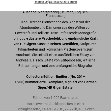
Impressum
|
Datenschutzerklärung
Jetzt registrieren
Ausgabe: Mehrsprachig (Deutsch, Englisch,
Französisch)
Kopulierende Biomechanoiden, Angst vor der
Atombombe und Dämonen aus den Welten von
Lovecraft und Tolkien: Diese umfassende Monografie
bringt die
düstere Psychedelik und eindringliche Kraft
von HR Gigers Kunst in seinen Gemälden, Skulpturen,
Filmarbeiten und ikonischen Plattencovern
zum
Ausdruck. Sie enthält einen ausführlichen Essay von
Andreas J. Hirsch, Zitate von Zeitgenossen, kritische
Betrachtungen und eine umfangreiche Biografie.
Collector’s Edition, limitiert
(No. 201–
1,200)
nummerierte Exemplare, signiert von Carmen
Giger/HR Giger Estate.
Edition von 1.000 Exemplaren
Hardcover mit Ausklappseiten in einer
Schlagkassette
,
14.4
x
19.7
in.
,
29.22 lb
,
400
Seiten