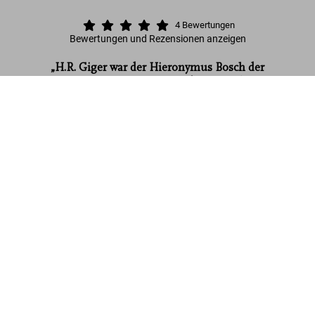
4
Bewertungen
Bewertungen und Rezensionen anzeigen
„H.R. Giger war der Hieronymus Bosch der
Neuzeit. Ein Gigant, in jeder Hinsicht.“
HR Giger
Rolling Stone
US$ 1.750
Mehr lesen
Kundenbewertungen (4)
Connect
Company
Verbraucherinformationen