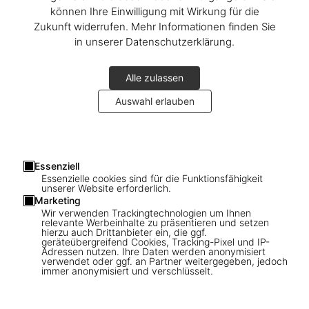
können Ihre Einwilligung mit Wirkung für die
Zukunft widerrufen. Mehr Informationen finden Sie
in unserer Datenschutzerklärung.
Alle zulassen
Auswahl erlauben
1
/
16
Essenziell
Essenzielle cookies sind für die Funktionsfähigkeit
unserer Website erforderlich.
SOLD OUT
BABY SUMO
Marketing
HR Giger
Wir verwenden Trackingtechnologien um Ihnen
relevante Werbeinhalte zu präsentieren und setzen
hierzu auch Drittanbieter ein, die ggf.
geräteübergreifend Cookies, Tracking-Pixel und IP-
US$ 1.750
Adressen nutzen. Ihre Daten werden anonymisiert
verwendet oder ggf. an Partner weitergegeben, jedoch
immer anonymisiert und verschlüsselt.
Diese Ausgabe ist ausverkauft. Gelegentlich werden jedoch
wieder Exemplare verfügbar. Bitte tragen Sie sich in unsere
Warteliste ein, damit wir Sie informieren können.