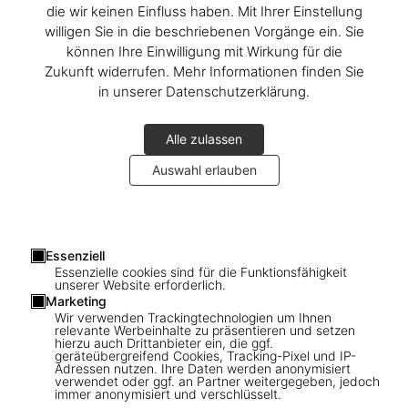
die wir keinen Einfluss haben. Mit Ihrer Einstellung
willigen Sie in die beschriebenen Vorgänge ein. Sie
können Ihre Einwilligung mit Wirkung für die
Zukunft widerrufen. Mehr Informationen finden Sie
in unserer Datenschutzerklärung.
Alle zulassen
Auswahl erlauben
1
/
20
Essenziell
Essenzielle cookies sind für die Funktionsfähigkeit
unserer Website erforderlich.
SOLD OUT
SUMO
Marketing
Wir verwenden Trackingtechnologien um Ihnen
David Hockney. A Bigger Book. Art
relevante Werbeinhalte zu präsentieren und setzen
hierzu auch Drittanbieter ein, die ggf.
Edition No. 751–1,000 ‘Untitled, 516’
geräteübergreifend Cookies, Tracking-Pixel und IP-
Adressen nutzen. Ihre Daten werden anonymisiert
plus MwSt.
verwendet oder ggf. an Partner weitergegeben, jedoch
immer anonymisiert und verschlüsselt.