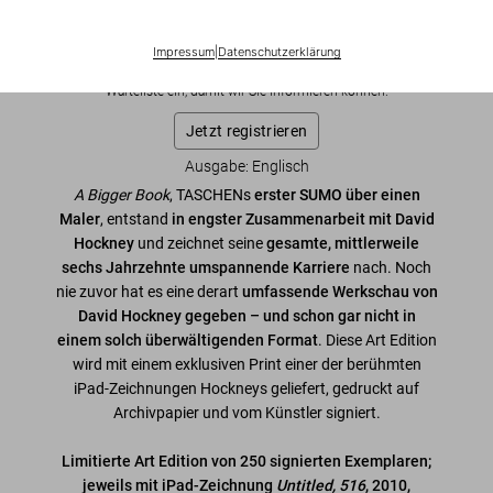
US$ 50.000
Impressum
|
Datenschutzerklärung
Diese Ausgabe ist ausverkauft. Gelegentlich werden jedoch
wieder Exemplare verfügbar. Bitte tragen Sie sich in unsere
Warteliste ein, damit wir Sie informieren können.
Jetzt registrieren
Ausgabe: Englisch
A Bigger Book
, TASCHENs
erster SUMO über einen
Maler
, entstand
in engster Zusammenarbeit mit David
Hockney
und zeichnet seine
gesamte, mittlerweile
sechs Jahrzehnte umspannende Karriere
nach. Noch
nie zuvor hat es eine derart
umfassende Werkschau von
David Hockney gegeben – und schon gar nicht in
einem solch überwältigenden Format
. Diese Art Edition
wird mit einem exklusiven Print einer der berühmten
iPad-Zeichnungen Hockneys geliefert, gedruckt auf
Archivpapier und vom Künstler signiert.
Limitierte Art Edition von 250 signierten Exemplaren;
jeweils mit iPad-Zeichnung
Untitled, 516
, 2010,