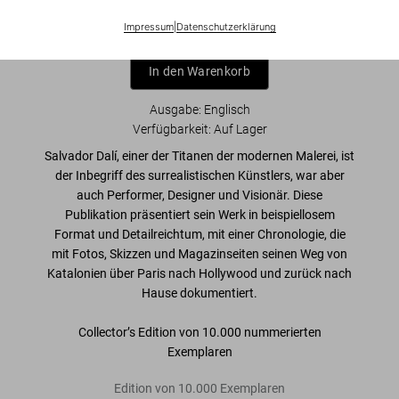
US$ 1.000
Impressum
|
Datenschutzerklärung
In den Warenkorb
Ausgabe: Englisch
Verfügbarkeit
:
Auf Lager
Salvador Dalí, einer der Titanen der modernen Malerei, ist
der
Inbegriff des surrealistischen Künstlers
, war aber
auch Performer, Designer und Visionär. Diese
Publikation präsentiert
sein Werk
in beispiellosem
Format und Detailreichtum
, mit einer Chronologie, die
mit Fotos, Skizzen und Magazinseiten seinen Weg von
Katalonien über Paris nach Hollywood und zurück nach
Hause dokumentiert.
Collector’s Edition von 10.000 nummerierten
Exemplaren
Edition von 10.000 Exemplaren