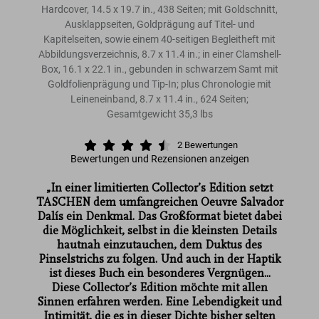
Hardcover, 14.5 x 19.7 in., 438 Seiten; mit Goldschnitt,
Ausklappseiten, Goldprägung auf Titel- und
Kapitelseiten, sowie einem 40-seitigen Begleitheft mit
Abbildungsverzeichnis, 8.7 x 11.4 in.; in einer Clamshell-
Box, 16.1 x 22.1 in., gebunden in schwarzem Samt mit
Goldfolienprägung und Tip-In; plus Chronologie mit
Leineneinband, 8.7 x 11.4 in., 624 Seiten;
Gesamtgewicht 35,3 lbs
2
Bewertungen
Bewertungen und Rezensionen anzeigen
„In einer limitierten Collector’s Edition setzt
TASCHEN dem umfangreichen Oeuvre Salvador
Dalís ein Denkmal. Das Großformat bietet dabei
die Möglichkeit, selbst in die kleinsten Details
hautnah einzutauchen, dem Duktus des
Pinselstrichs zu folgen. Und auch in der Haptik
ist dieses Buch ein besonderes Vergnügen...
Diese Collector’s Edition möchte mit allen
Sinnen erfahren werden. Eine Lebendigkeit und
Intimität, die es in dieser Dichte bisher selten