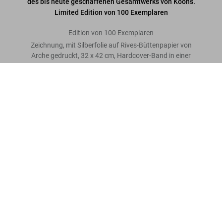
des bis heute geschaffenen Gesamtwerks von Koons.
Limited Edition von 100 Exemplaren
Edition von 100 Exemplaren
Zeichnung, mit Silberfolie auf Rives-Büttenpapier von
Arche gedruckt, 32 x 42 cm, Hardcover-Band in einer
Schlagkassette, 33 x 44 cm, 606 Seiten
Jeff Koons, Art Edition
Bewertung schreiben
Mehr lesen
Kundenbewertungen
Connect
Company
Verbraucherinformationen