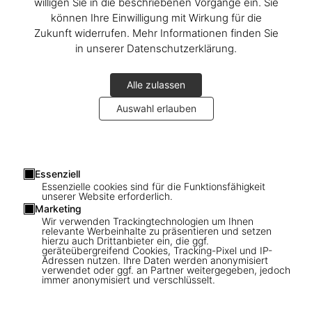
willigen Sie in die beschriebenen Vorgänge ein. Sie
können Ihre Einwilligung mit Wirkung für die
Zukunft widerrufen. Mehr Informationen finden Sie
in unserer Datenschutzerklärung.
Alle zulassen
Auswahl erlauben
1
/
6
Essenziell
Essenzielle cookies sind für die Funktionsfähigkeit
unserer Website erforderlich.
SOLD OUT
XXL
Marketing
Wir verwenden Trackingtechnologien um Ihnen
Jeff Koons, Art Edition
relevante Werbeinhalte zu präsentieren und setzen
hierzu auch Drittanbieter ein, die ggf.
geräteübergreifend Cookies, Tracking-Pixel und IP-
Adressen nutzen. Ihre Daten werden anonymisiert
verwendet oder ggf. an Partner weitergegeben, jedoch
immer anonymisiert und verschlüsselt.
Diese Ausgabe ist ausverkauft. Gelegentlich werden jedoch
wieder Exemplare verfügbar. Bitte tragen Sie sich in unsere
Warteliste ein, damit wir Sie informieren können.