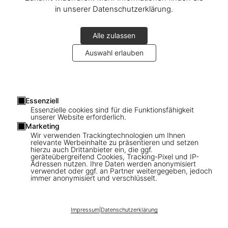
in unserer Datenschutzerklärung.
Alle zulassen
Auswahl erlauben
1
/
19
Essenziell
Essenzielle cookies sind für die Funktionsfähigkeit
unserer Website erforderlich.
SOLD OUT
Marketing
Christo and Jeanne-Claude. Wrapped
Wir verwenden Trackingtechnologien um Ihnen
relevante Werbeinhalte zu präsentieren und setzen
Reichstag. Berlin 1971–1995
hierzu auch Drittanbieter ein, die ggf.
geräteübergreifend Cookies, Tracking-Pixel und IP-
Adressen nutzen. Ihre Daten werden anonymisiert
US$ 2.000
verwendet oder ggf. an Partner weitergegeben, jedoch
immer anonymisiert und verschlüsselt.
Diese Ausgabe ist ausverkauft. Gelegentlich werden jedoch
wieder Exemplare verfügbar. Bitte tragen Sie sich in unsere
Warteliste ein, damit wir Sie informieren können.
Impressum
|
Datenschutzerklärung
Jetzt registrieren