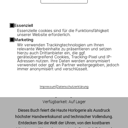
Essenziell
Essenzielle cookies sind für die Funktionsfähigkeit
1
/
50
unserer Website erforderlich.
Marketing
Wir verwenden Trackingtechnologien um Ihnen
XL
relevante Werbeinhalte zu präsentieren und setzen
hierzu auch Drittanbieter ein, die ggf.
Ultimate Collector Watches
geräteübergreifend Cookies, Tracking-Pixel und IP-
Adressen nutzen. Ihre Daten werden anonymisiert
verwendet oder ggf. an Partner weitergegeben, jedoch
US$ 850
immer anonymisiert und verschlüsselt.
In den Warenkorb
Impressum
|
Datenschutzerklärung
Ausgabe: Englisch
Verfügbarkeit
:
Auf Lager
Dieses Buch feiert die
Haute Horlogerie
als Ausdruck
höchster Handwerkskunst und technischer Vollendung
.
Entdecken Sie die Welt der Uhren, von den kostbaren