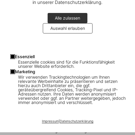
in unserer Datenschutzerklärung.
Alle zulassen
Auswahl erlauben
1
/
17
Essenziell
Essenzielle cookies sind für die Funktionsfähigkeit
unserer Website erforderlich.
FEW LEFT
XXL
Marketing
Marc Newson. Works
Wir verwenden Trackingtechnologien um Ihnen
relevante Werbeinhalte zu präsentieren und setzen
hierzu auch Drittanbieter ein, die ggf.
US$ 1.750
geräteübergreifend Cookies, Tracking-Pixel und IP-
Adressen nutzen. Ihre Daten werden anonymisiert
verwendet oder ggf. an Partner weitergegeben, jedoch
immer anonymisiert und verschlüsselt.
In den Warenkorb
Ausgabe: Mehrsprachig (Deutsch, Englisch,
Impressum
|
Datenschutzerklärung
Französisch)
Verfügbarkeit
:
Auf Lager