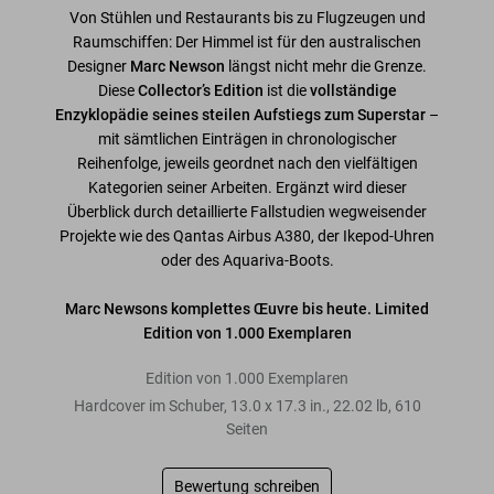
Von Stühlen und Restaurants bis zu Flugzeugen und
Raumschiffen: Der Himmel ist für den australischen
Designer
Marc Newson
längst nicht mehr die Grenze.
Diese
Collector’s Edition
ist die
vollständige
Enzyklopädie seines steilen Aufstiegs zum Superstar
–
mit sämtlichen Einträgen in chronologischer
Reihenfolge, jeweils geordnet nach den vielfältigen
Kategorien seiner Arbeiten. Ergänzt wird dieser
Überblick durch detaillierte Fallstudien wegweisender
Projekte wie des Qantas Airbus A380, der Ikepod-Uhren
oder des Aquariva-Boots.
Marc Newsons komplettes Œuvre bis heute. Limited
Edition von 1.000 Exemplaren
Edition von 1.000 Exemplaren
Hardcover im Schuber
,
13.0
x
17.3
in.
,
22.02 lb
,
610
Seiten
Bewertung schreiben