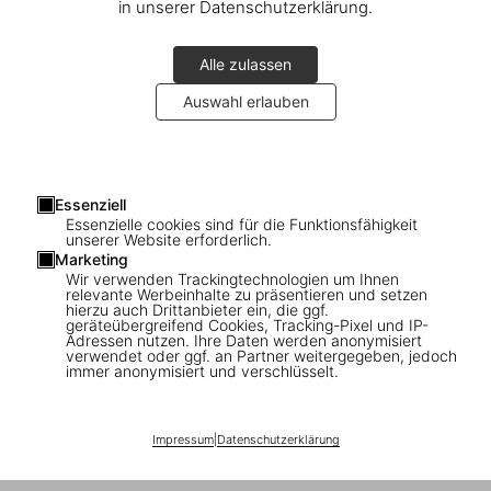
in unserer Datenschutzerklärung.
Santiago Calatrava in New York
A signing with the architect
Alle zulassen
Auswahl erlauben
Essenziell
Essenzielle cookies sind für die Funktionsfähigkeit
Connect
unserer Website erforderlich.
Marketing
Company
Wir verwenden Trackingtechnologien um Ihnen
relevante Werbeinhalte zu präsentieren und setzen
hierzu auch Drittanbieter ein, die ggf.
geräteübergreifend Cookies, Tracking-Pixel und IP-
Verbraucherinformationen
Adressen nutzen. Ihre Daten werden anonymisiert
verwendet oder ggf. an Partner weitergegeben, jedoch
immer anonymisiert und verschlüsselt.
Abonnieren Sie unseren Newsletter
Impressum
|
Datenschutzerklärung
©
2026
– TASCHEN GmbH, Hohenzollernring 53, D–50672
Cologne