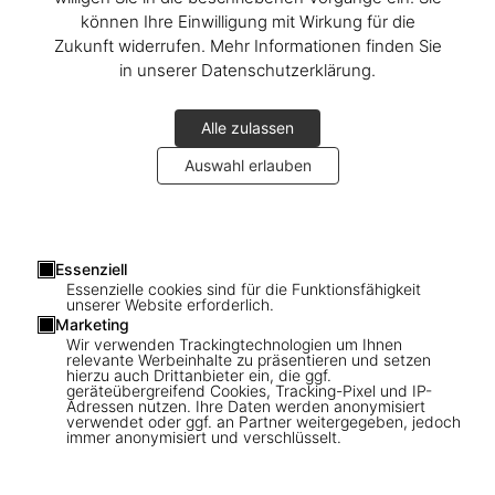
können Ihre Einwilligung mit Wirkung für die
Zukunft widerrufen. Mehr Informationen finden Sie
in unserer Datenschutzerklärung.
Alle zulassen
Auswahl erlauben
Essenziell
Essenzielle cookies sind für die Funktionsfähigkeit
unserer Website erforderlich.
Marketing
The Making of ‘Dalí BABY SUMO’
Wir verwenden Trackingtechnologien um Ihnen
relevante Werbeinhalte zu präsentieren und setzen
Take a look at the Limited Edition’s production process
hierzu auch Drittanbieter ein, die ggf.
geräteübergreifend Cookies, Tracking-Pixel und IP-
Adressen nutzen. Ihre Daten werden anonymisiert
verwendet oder ggf. an Partner weitergegeben, jedoch
immer anonymisiert und verschlüsselt.