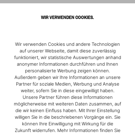
0
WIR VERWENDEN COOKIES.
500 Filme. Fünf Jahrzehnte. Eine unverzichtbare
Reihe.
Wir verwenden Cookies und andere Technologien
Die 100 Movies-Reihe von TASCHEN dokumentiert ein halbes
auf unserer Webseite, damit diese zuverlässig
Jahrhundert Kinogeschichte. Sie reicht von der Gegenkultur der
funktioniert, wir statistische Auswertungen anhand
1960er Jahre bis zur Franchise-Ära der 2000er. Die fünf Bände
anonymer Informationen durchführen und Ihnen
wurden vom Filmhistoriker Jürgen Müller herausgegeben. Jeder
Band porträtiert die 100 einflussreichsten und beliebtesten Filme
personalisierte Werbung zeigen können.
seines Jahrzehnts mit Filmstills, Inhaltsangaben, Anmerkungen zu
Außerdem geben wir Ihre Informationen an unsere
Regie und Besetzung sowie Trivia für echte Cineasten.
Partner für soziale Medien, Werbung und Analyse
Die 1960er Jahre brachten politischen Aufbruch und eine neue
weiter, sofern Sie in diese eingewilligt haben.
Filmsprache, die 1970er Jahre standen für den Autorenfilm in
Unsere Partner führen diese Informationen
seiner ambitioniertesten Form – von Coppola bis Kubrick. Die
möglicherweise mit weiteren Daten zusammen, auf
exzessiven und experimentellen 1980er Jahre schufen Filme wie
die wir keinen Einfluss haben. Mit Ihrer Einstellung
Blade Runner
,
Amadeus
und
E.T.
, während Tarantino, Lynch und
willigen Sie in die beschriebenen Vorgänge ein. Sie
Soderbergh in den 1990ern das Erzählkino neu erfanden. Die
2000er schlossen das Jahrhundert ab – mit Blockbuster-Reihen
können Ihre Einwilligung mit Wirkung für die
wie
Der Herr der Ringe
und
Harry Potter
sowie Kultklassikern wie
Zukunft widerrufen. Mehr Informationen finden Sie
Lost in Translation
und
No Country for Old Men
.