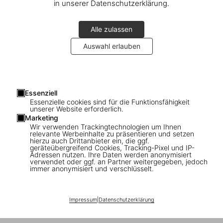
in unserer Datenschutzerklärung.
Fünf Jahrzehnte. Fünf Bücher. Eine unverzichtbare Bibliothek für
alle, die Film lieben.
Alle zulassen
Auswahl erlauben
Essenziell
Essenzielle cookies sind für die Funktionsfähigkeit
Connect
unserer Website erforderlich.
Marketing
Company
Wir verwenden Trackingtechnologien um Ihnen
relevante Werbeinhalte zu präsentieren und setzen
hierzu auch Drittanbieter ein, die ggf.
geräteübergreifend Cookies, Tracking-Pixel und IP-
Verbraucherinformationen
Adressen nutzen. Ihre Daten werden anonymisiert
verwendet oder ggf. an Partner weitergegeben, jedoch
immer anonymisiert und verschlüsselt.
Abonnieren Sie unseren Newsletter
Impressum
|
Datenschutzerklärung
©
2026
– TASCHEN GmbH, Hohenzollernring 53, D–50672
Cologne