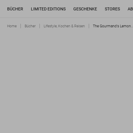
BÜCHER
LIMITED EDITIONS
GESCHENKE
STORES
AB
Home
Bücher
Lifestyle, Kochen & Reisen
The Gourmand's Lemon. A 