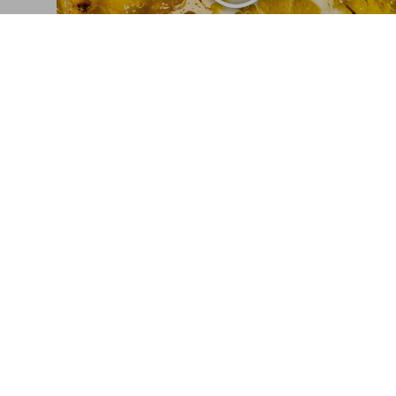
The Gourmand’s Lemon
A Collection of Stories and Recipes
Connect
Company
Partnerprogramme
Allgemeine G
Facebook
Barrierefreihe
Instagram
Datenschutz
TikTok
Jobs & Karrie
Vertriebskontakte
Glossar
Youtube
Impressum