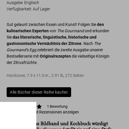
Ausgabe: Englisch
Verfügbarkeit
:
Auf Lager
Gut gelaunt zwischen Essen und Kunst! Folgen Sie
den
kulinarischen Experten
von
The Gourmand
und erkunden
Sie
das literarische, linguistische, historische und
gastronomische Vermächtnis der Zitrone
. Nach
The
Gourmand’s Egg
zelebriert die zweite Ausgabe unserer
Bestsellerserie mit
Originalrezepten
die vielseitige Königin
der Zitrusfrüchte.
Hardcover
,
7.9
x
11.0
in.
,
2.91 lb
,
272
Seiten
Alle Bücher dieser Reihe kaufen
1
Bewertung
Bewertungen und Rezensionen anzeigen
„Ein Hybrid aus Bildband und Kochbuch würdigt
The Gourmand‘s Lemon