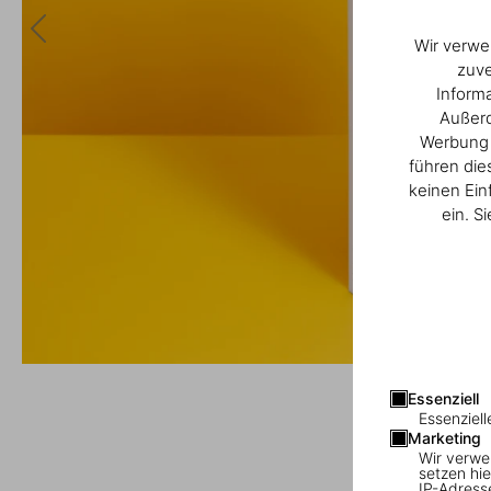
Wir verwe
zuve
Inform
Außerd
Werbung u
führen die
keinen Ein
ein. S
Essenziell
Essenziell
Marketing
Wir verwe
setzen hie
IP-Adress