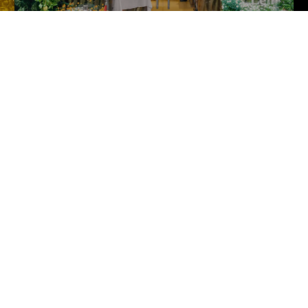
The Gourmand's Lemon. A Col
US$ 50
Launch of The Gourmand’s Lemon
Chelsea in Bloom at TASCHEN London
Verbraucherinformationen
eschäftsbedingungen
Chat
it
Kontaktieren Sie Uns
Bestellungen und Versand
re
Bestellung verfolgen
Retoure & Widerruf
Gutschein-Guthaben prüfen