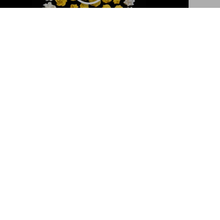
lection of Stories & Recipes
In den Warenkorb
How do you like your eggs?
The Gourmand’s Egg. A Collection of Stories and Recipes
Abonnieren Sie unseren
Newsletter
Abschicken