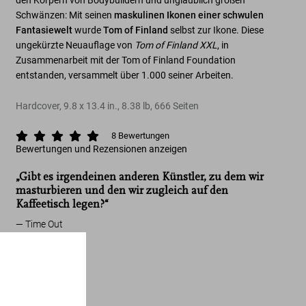
den Körpern von Bodybuildern und unglaublich großen
Schwänzen: Mit seinen
maskulinen Ikonen einer schwulen
Fantasiewelt
wurde
Tom of Finland
selbst zur Ikone. Diese
ungekürzte Neuauflage von
Tom of Finland XXL
, in
Zusammenarbeit mit der Tom of Finland Foundation
entstanden, versammelt über 1.000 seiner Arbeiten.
Hardcover
,
9.8
x
13.4
in.
,
8.38 lb
,
666
Seiten
8
Bewertungen
Bewertungen und Rezensionen anzeigen
„Gibt es irgendeinen anderen Künstler, zu dem wir
masturbieren und den wir zugleich auf den
Kaffeetisch legen?“
Time Out