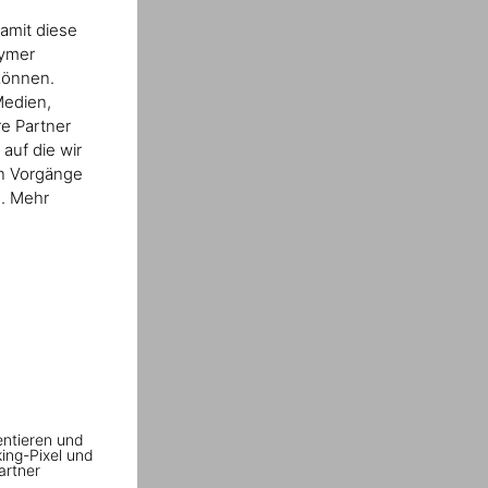
amit diese
nymer
können.
Medien,
re Partner
auf die wir
en Vorgänge
n. Mehr
entieren und
king-Pixel und
artner