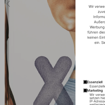
Wir verwe
zuve
Inform
Außerd
Werbung u
führen die
keinen Ein
ein. S
Essenziell
Essenziell
Marketing
Wir verwe
setzen hie
IP-Adress
weitergeg