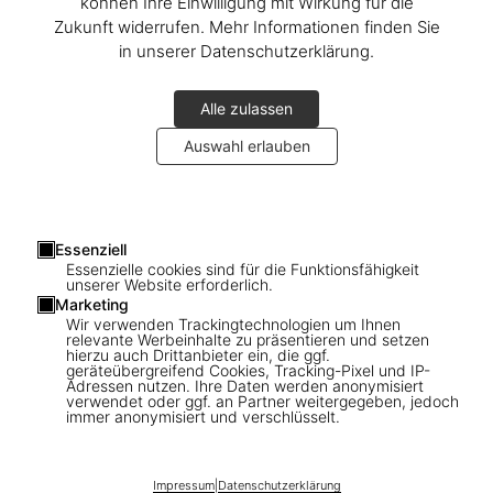
können Ihre Einwilligung mit Wirkung für die
Zukunft widerrufen. Mehr Informationen finden Sie
in unserer Datenschutzerklärung.
Alle zulassen
Auswahl erlauben
Essenziell
Essenzielle cookies sind für die Funktionsfähigkeit
unserer Website erforderlich.
Marketing
Wir verwenden Trackingtechnologien um Ihnen
1
/
9
relevante Werbeinhalte zu präsentieren und setzen
hierzu auch Drittanbieter ein, die ggf.
geräteübergreifend Cookies, Tracking-Pixel und IP-
Adressen nutzen. Ihre Daten werden anonymisiert
TATTOO. Henk Schiffmacher’s Private
verwendet oder ggf. an Partner weitergegeben, jedoch
immer anonymisiert und verschlüsselt.
Collection. 45th Ed.
US$ 30
Impressum
|
Datenschutzerklärung