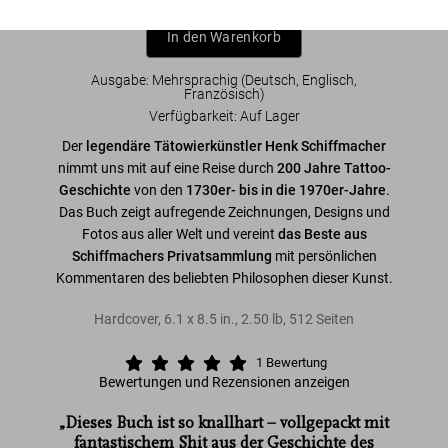
In den Warenkorb
Ausgabe: Mehrsprachig (Deutsch, Englisch,
Französisch)
Verfügbarkeit
:
Auf Lager
Der
legendäre Tätowierkünstler Henk Schiffmacher
nimmt uns mit auf eine Reise durch
200 Jahre Tattoo-
Geschichte
von den
1730er- bis in die 1970er-Jahre
.
Das Buch zeigt aufregende Zeichnungen, Designs und
Fotos aus aller Welt und vereint
das Beste aus
Schiffmachers Privatsammlung
mit persönlichen
Kommentaren des beliebten Philosophen dieser Kunst.
Hardcover
,
6.1
x
8.5
in.
,
2.50 lb
,
512
Seiten
1
Bewertung
Bewertungen und Rezensionen anzeigen
„Dieses Buch ist so knallhart – vollgepackt mit
fantastischem Shit aus der Geschichte des