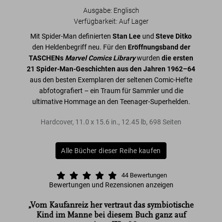
Ausgabe: Englisch
Verfügbarkeit
:
Auf Lager
Mit Spider-Man definierten
Stan Lee
und
Steve Ditko
den Heldenbegriff neu. Für den
Eröffnungsband der
TASCHENs
Marvel Comics Library
wurden
die ersten
21 Spider-Man-Geschichten aus den Jahren 1962–64
aus den besten Exemplaren der seltenen Comic-Hefte
abfotografiert – ein Traum für Sammler und die
ultimative Hommage an den Teenager-Superhelden.
Hardcover
,
11.0
x
15.6
in.
,
12.45 lb
,
698
Seiten
Alle Bücher dieser Reihe kaufen
44
Bewertungen
Bewertungen und Rezensionen anzeigen
„Vom Kaufanreiz her vertraut das symbiotische
Kind im Manne bei diesem Buch ganz auf