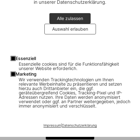
in unserer Datenschutzerklärung.
Alle zulassen
Auswahl erlauben
Essenziell
Essenzielle cookies sind für die Funktionsfähigkeit
1
/
44
unserer Website erforderlich.
Marketing
Wir verwenden Trackingtechnologien um Ihnen
relevante Werbeinhalte zu präsentieren und setzen
XXL
hierzu auch Drittanbieter ein, die ggf.
Marvel Comics Library. Spider-Man. Vol.
geräteübergreifend Cookies, Tracking-Pixel und IP-
Adressen nutzen. Ihre Daten werden anonymisiert
1. 1962–1964
verwendet oder ggf. an Partner weitergegeben, jedoch
immer anonymisiert und verschlüsselt.
US$ 200
Impressum
|
Datenschutzerklärung
In den Warenkorb