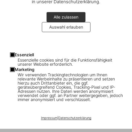
in unserer Datenschutzerklärung.
Alle zulassen
Auswahl erlauben
1
/
10
Essenziell
Essenzielle cookies sind für die Funktionsfähigkeit
LeRoy Grannis. Surf Photography of the
unserer Website erforderlich.
Marketing
1960s and 1970s
Wir verwenden Trackingtechnologien um Ihnen
relevante Werbeinhalte zu präsentieren und setzen
hierzu auch Drittanbieter ein, die ggf.
US$ 40
geräteübergreifend Cookies, Tracking-Pixel und IP-
Adressen nutzen. Ihre Daten werden anonymisiert
verwendet oder ggf. an Partner weitergegeben, jedoch
immer anonymisiert und verschlüsselt.
In den Warenkorb
Ausgabe: Mehrsprachig (Deutsch, Englisch,
Impressum
|
Datenschutzerklärung
Französisch)
Verfügbarkeit
:
Auf Lager