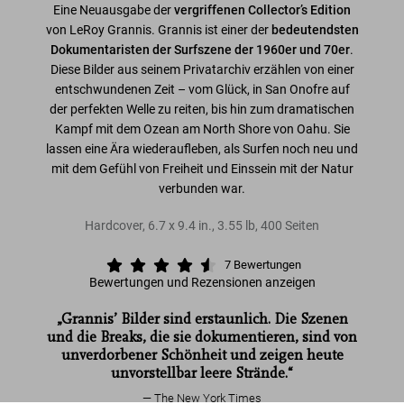
Eine Neuausgabe der
vergriffenen Collector’s Edition
von LeRoy Grannis. Grannis ist einer der
bedeutendsten
Dokumentaristen der Surfszene der 1960er und 70er
.
Diese Bilder aus seinem Privatarchiv erzählen von einer
entschwundenen Zeit – vom Glück, in San Onofre auf
der perfekten Welle zu reiten, bis hin zum dramatischen
Kampf mit dem Ozean am North Shore von Oahu. Sie
lassen eine Ära wiederaufleben, als Surfen noch neu und
mit dem Gefühl von Freiheit und Einssein mit der Natur
verbunden war.
Hardcover
,
6.7
x
9.4
in.
,
3.55 lb
,
400
Seiten
7
Bewertungen
Bewertungen und Rezensionen anzeigen
„Grannis’ Bilder sind erstaunlich. Die Szenen
und die Breaks, die sie dokumentieren, sind von
unverdorbener Schönheit und zeigen heute
unvorstellbar leere Strände.“
The New York Times