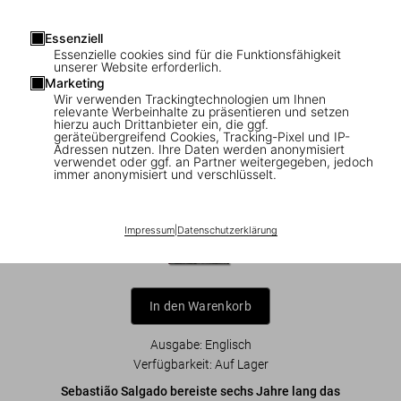
Essenziell
1
/
7
Essenzielle cookies sind für die Funktionsfähigkeit
unserer Website erforderlich.
Marketing
Sebastião Salgado. Amazônia
Wir verwenden Trackingtechnologien um Ihnen
relevante Werbeinhalte zu präsentieren und setzen
hierzu auch Drittanbieter ein, die ggf.
US$ 20
geräteübergreifend Cookies, Tracking-Pixel und IP-
Adressen nutzen. Ihre Daten werden anonymisiert
verwendet oder ggf. an Partner weitergegeben, jedoch
immer anonymisiert und verschlüsselt.
Auch erhältlich:
Impressum
|
Datenschutzerklärung
In den Warenkorb
Ausgabe: Englisch
Verfügbarkeit
:
Auf Lager
Sebastião Salgado
bereiste sechs Jahre lang das