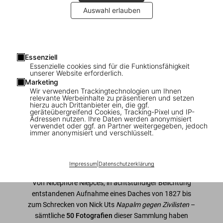
Auswahl erlauben
1
/
7
Essenziell
Essenzielle cookies sind für die Funktionsfähigkeit
Photo Icons. 50 Landmark Photographs
unserer Website erforderlich.
Marketing
and Their Stories
Wir verwenden Trackingtechnologien um Ihnen
relevante Werbeinhalte zu präsentieren und setzen
hierzu auch Drittanbieter ein, die ggf.
US$ 25
geräteübergreifend Cookies, Tracking-Pixel und IP-
Adressen nutzen. Ihre Daten werden anonymisiert
verwendet oder ggf. an Partner weitergegeben, jedoch
immer anonymisiert und verschlüsselt.
In den Warenkorb
Ausgabe: Englisch
Impressum
|
Datenschutzerklärung
Verfügbarkeit
:
Auf Lager
Von Nicéphore Niépces, in achtstündiger Belichtung
entstandenen Aufnahme eines Daches von 1827 bis
zum Schrecken von Nick Uts
Napalm gegen Zivilisten
–
sämtliche
50 Fotografien
dieser Sammlung haben