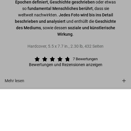
Epochen definiert, Geschichte geschrieben
oder etwas
so
fundamental Menschliches berührt
, dass sie
weltweit nachwirkten.
Jedes Foto wird bis ins Detail
beschrieben und analysiert
und enthüllt die
Geschichte
des Mediums
, sowie dessen
soziale und künstlerische
Wirkung
.
Hardcover
,
5.5
x
7.7
in.
,
2.30 lb
,
432
Seiten
7
Bewertungen
Bewertungen und Rezensionen anzeigen
Mehr lesen
Photo Icons. 50 Schlüsselbilder und ihre
Kundenbewertungen (7)
Hintergründe
Jetzt
US$ 25
kaufen
Connect
Company