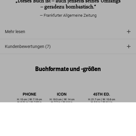
„Dieses Buch ist – auch jenseits seines Umfangs
– geradezu bombastisch.“
Frankfurter Allgemeine Zeitung
Mehr lesen
Kundenbewertungen (7)
Buchformate und -größen
Rome. Portrait of a City
US$ 70
Jetzt kaufen