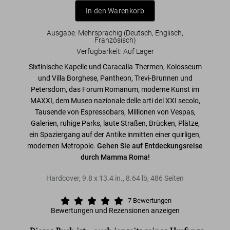
In den Warenkorb
Ausgabe: Mehrsprachig (Deutsch, Englisch,
Französisch)
Verfügbarkeit
:
Auf Lager
Sixtinische Kapelle und Caracalla-Thermen, Kolosseum
und Villa Borghese, Pantheon, Trevi-Brunnen und
Petersdom, das Forum Romanum, moderne Kunst im
MAXXI, dem Museo nazionale delle arti del XXI secolo,
Tausende von Espressobars, Millionen von Vespas,
Galerien, ruhige Parks, laute Straßen, Brücken, Plätze,
ein Spaziergang auf der Antike inmitten einer quirligen,
modernen Metropole.
Gehen Sie auf Entdeckungsreise
durch Mamma Roma!
Hardcover
,
9.8
x
13.4
in.
,
8.64 lb
,
486
Seiten
7
Bewertungen
Bewertungen und Rezensionen anzeigen