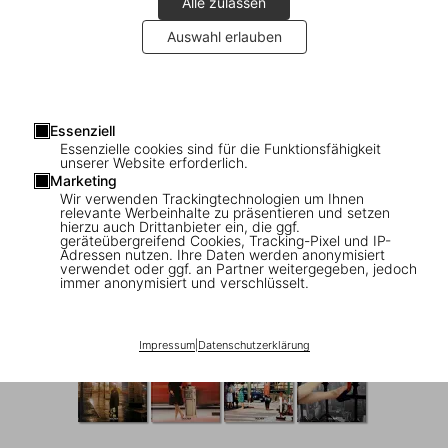
Alle zulassen
Auswahl erlauben
Essenziell
Essenzielle cookies sind für die Funktionsfähigkeit
1
/
16
unserer Website erforderlich.
Marketing
Wir verwenden Trackingtechnologien um Ihnen
XL
relevante Werbeinhalte zu präsentieren und setzen
hierzu auch Drittanbieter ein, die ggf.
Rome. Portrait of a City
geräteübergreifend Cookies, Tracking-Pixel und IP-
Adressen nutzen. Ihre Daten werden anonymisiert
verwendet oder ggf. an Partner weitergegeben, jedoch
US$ 70
immer anonymisiert und verschlüsselt.
Portrait of a City
Impressum
|
Datenschutzerklärung