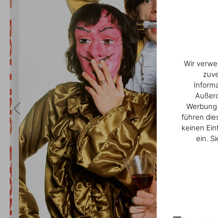
Wir verwe
zuve
Inform
Außerd
Werbung u
führen die
keinen Ein
ein. S