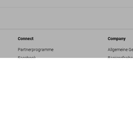
Connect
Company
Partnerprogramme
Allgemeine G
Facebook
Barrierefreihe
Instagram
Datenschutz
TikTok
Jobs & Karrie
Vertriebskontakte
Glossar
Youtube
Impressum
Projektvorsc