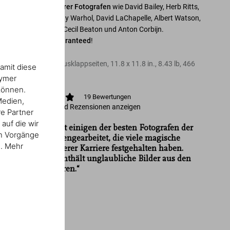
Werken
legendärer Fotografen
wie David Bailey, Herb Ritts,
Peter Beard, Andy Warhol, David LaChapelle, Albert Watson,
Annie Leibovitz, Cecil Beaton und Anton Corbijn.
Satisfaction guaranteed
!
Hardcover mit Ausklappseiten
,
11.8
x
11.8
in.
,
8.43 lb
,
466
amit diese
Seiten
nymer
können.
19
Bewertungen
Medien,
Bewertungen und Rezensionen anzeigen
re Partner
auf die wir
„Wir haben mit einigen der besten Fotografen der
en Vorgänge
Welt zusammengearbeitet, die viele magische
n. Mehr
Momente unserer Karriere festgehalten haben.
Dieser Band enthält unglaubliche Bilder aus den
letzten 60 Jahren.“
Mick Jagger