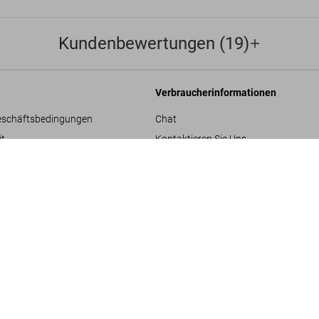
Kundenbewertungen (19)
Verbraucherinformationen
eschäftsbedingungen
Chat
it
Kontaktieren Sie Uns
The Rolling Stones. 
Bestellungen und Versand
US$ 100
re
Bestellung verfolgen
Retoure & Widerruf
Gutschein-Guthaben prüfen
hläge