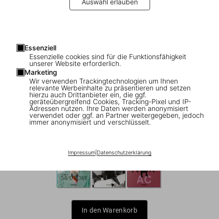
Auswahl erlauben
Essenziell
Essenzielle cookies sind für die Funktionsfähigkeit
1
/
18
|
▶
Video
unserer Website erforderlich.
Marketing
Bruce W. Talamon. Soul. R&B. Funk.
Wir verwenden Trackingtechnologien um Ihnen
relevante Werbeinhalte zu präsentieren und setzen
Photographs 1972–1982
hierzu auch Drittanbieter ein, die ggf.
geräteübergreifend Cookies, Tracking-Pixel und IP-
Adressen nutzen. Ihre Daten werden anonymisiert
verwendet oder ggf. an Partner weitergegeben, jedoch
US$ 20
immer anonymisiert und verschlüsselt.
Icons
Impressum
|
Datenschutzerklärung
In den Warenkorb