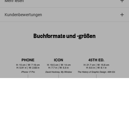
Mehr lesen
Kundenbewertungen
Buchformate und -größen
Bruce W. Talamon. Soul. R&B. Funk.
Photographs 1972–1982
Jetzt
US$ 20
kaufen