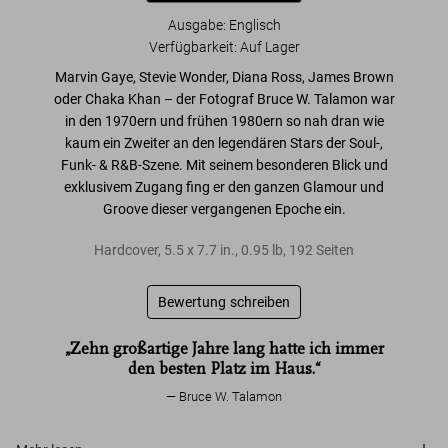
Ausgabe: Englisch
Verfügbarkeit
:
Auf Lager
Marvin Gaye, Stevie Wonder, Diana Ross, James Brown
oder Chaka Khan – der Fotograf
Bruce W. Talamon
war
in den 1970ern und frühen 1980ern so nah dran wie
kaum ein Zweiter an den legendären
Stars der Soul-,
Funk- & R&B-Szene
. Mit seinem besonderen Blick und
exklusivem Zugang fing er den ganzen Glamour und
Groove dieser vergangenen Epoche ein.
Hardcover
,
5.5
x
7.7
in.
,
0.95 lb
,
192
Seiten
Bewertung schreiben
„Zehn großartige Jahre lang hatte ich immer
den besten Platz im Haus.“
Bruce W. Talamon