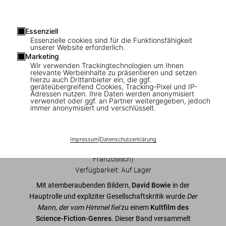
Essenziell
1
/
9
Essenzielle cookies sind für die Funktionsfähigkeit
unserer Website erforderlich.
Marketing
David Bowie. The Man Who Fell to Earth.
Wir verwenden Trackingtechnologien um Ihnen
relevante Werbeinhalte zu präsentieren und setzen
40th Ed.
hierzu auch Drittanbieter ein, die ggf.
geräteübergreifend Cookies, Tracking-Pixel und IP-
Adressen nutzen. Ihre Daten werden anonymisiert
US$ 30
verwendet oder ggf. an Partner weitergegeben, jedoch
immer anonymisiert und verschlüsselt.
In den Warenkorb
Impressum
|
Datenschutzerklärung
Ausgabe: Mehrsprachig (Deutsch, Englisch,
Französisch)
Verfügbarkeit
:
Auf Lager
Mit atemberaubenden Bildern,
David Bowie
in der
Hauptrolle und expliziter Gesellschaftskritik wurde
Der
Mann, der vom Himmel fiel
zu einem
Kultfilm des
Science-Fiction-Genres
. Dieser Band versammelt