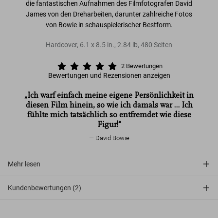
die fantastischen Aufnahmen des Filmfotografen David
James von den Dreharbeiten, darunter zahlreiche Fotos
von Bowie in schauspielerischer Bestform.
Hardcover
,
6.1
x
8.5
in.
,
2.84 lb
,
480
Seiten
2
Bewertungen
Bewertungen und Rezensionen anzeigen
„Ich warf einfach meine eigene Persönlichkeit in
diesen Film hinein, so wie ich damals war … Ich
fühlte mich tatsächlich so entfremdet wie diese
Figur!“
David Bowie
Mehr lesen
Kundenbewertungen (2)