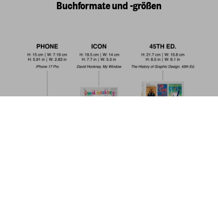
Buchformate und -größen
David Bowie. The Man Who Fell to Earth.
40th Ed.
Jetzt
US$ 30
kaufen