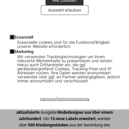
Alle zulassen
Auswahl erlauben
1
/
12
Essenziell
Essenzielle cookies sind für die Funktionsfähigkeit
Fashion Designers A–Z. 2020 Edition
unserer Website erforderlich.
Marketing
Wir verwenden Trackingtechnologien um Ihnen
US$ 100
relevante Werbeinhalte zu präsentieren und setzen
hierzu auch Drittanbieter ein, die ggf.
geräteübergreifend Cookies, Tracking-Pixel und IP-
Adressen nutzen. Ihre Daten werden anonymisiert
In den Warenkorb
verwendet oder ggf. an Partner weitergegeben, jedoch
immer anonymisiert und verschlüsselt.
Ausgabe: Mehrsprachig (Deutsch, Englisch,
Französisch)
Verfügbarkeit
:
Auf Lager
Impressum
|
Datenschutzerklärung
Von Coco Chanel
bis Alexander McQueen feiert diese
aktualisierte
Ausgabe
Modedesigner aus über einem
Jahrhundert
. Um
15 neue Labels erweitert,
werden
über
500 Kleidungsstücken
aus der Sammlung des