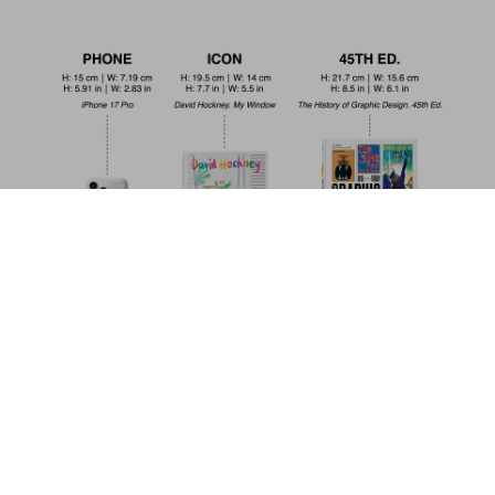
Peter Lindbergh. Untold Stories
US$ 20
Jetzt kaufen