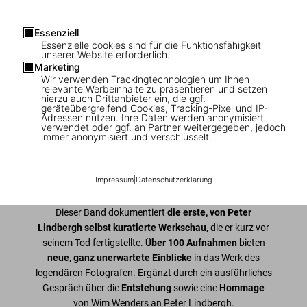
Essenziell
1
/
9
Essenzielle cookies sind für die Funktionsfähigkeit
unserer Website erforderlich.
Marketing
Peter Lindbergh. Untold Stories
Wir verwenden Trackingtechnologien um Ihnen
relevante Werbeinhalte zu präsentieren und setzen
hierzu auch Drittanbieter ein, die ggf.
US$ 20
geräteübergreifend Cookies, Tracking-Pixel und IP-
Adressen nutzen. Ihre Daten werden anonymisiert
verwendet oder ggf. an Partner weitergegeben, jedoch
immer anonymisiert und verschlüsselt.
In den Warenkorb
Ausgabe: Englisch
Impressum
|
Datenschutzerklärung
Verfügbarkeit
:
Auf Lager
Dieser Band dokumentiert
die erste, von Peter
Lindbergh selbst kuratierte Werkschau
, die er kurz vor
seinem Tod fertigstellte.
Über 100 Aufnahmen
bieten
neue, ganz unerwartete Einblicke
in das Werk des
legendären Fotografen. Ergänzt durch ein ausführliches
Gespräch über die
Entstehung
sowie eine
Hommage
von Wim Wenders an Peter Lindbergh.