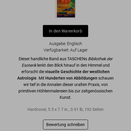
In den Warenkorb
Ausgabe: Englisch
Verfügbarkeit
:
Auf Lager
Dieser handliche Band aus TASCHENs
Bibliothek der
Esoterik
lenkt den Blick hinauf in den Himmel und
erforscht die
visuelle Geschichte der westlichen
Astrologie
. Mit
Hunderten von Abbildungen
schauen
wir tief in die Annalen dieser uralten Praxis, von
primitiven Höhlenmalereien bis zur zeitgenössischen
Kunst.
Hardcover
,
5.5
x
7.7
in.
,
0.91 lb
,
192
Seiten
Bewertung schreiben