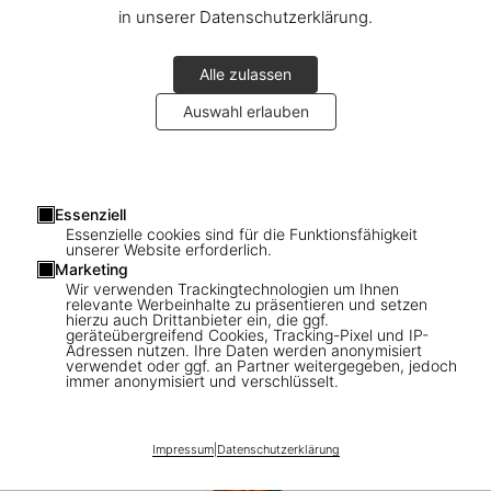
in unserer Datenschutzerklärung.
Alle zulassen
Auswahl erlauben
Essenziell
Essenzielle cookies sind für die Funktionsfähigkeit
unserer Website erforderlich.
Marketing
Wir verwenden Trackingtechnologien um Ihnen
1
/
9
relevante Werbeinhalte zu präsentieren und setzen
hierzu auch Drittanbieter ein, die ggf.
geräteübergreifend Cookies, Tracking-Pixel und IP-
Astrology. The Library of Esoterica
Adressen nutzen. Ihre Daten werden anonymisiert
verwendet oder ggf. an Partner weitergegeben, jedoch
immer anonymisiert und verschlüsselt.
US$ 20
Auch erhältlich:
Impressum
|
Datenschutzerklärung