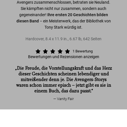
Avengers zusammenschlossen, betraten sie Neuland.
Sie kämpften nicht nur zusammen, sondern auch
gegeneinander!
Ihre ersten 20 Geschichten bilden
diesen Band
– ein Meisterwerk, das der Bibliothek von
Tony Stark würdig ist.
Hardcover
,
8.4
x
11.9
in.
,
6.67 lb
,
642
Seiten
1
Bewertung
Bewertungen und Rezensionen anzeigen
„Die Freude, die Vorstellungskraft und das Herz
dieser Geschichten scheinen lebendiger und
mitreißender denn je. Die Avengers-Storys
waren schon immer episch – jetzt gibt es sie in
einem Buch, das dazu passt.“
Vanity Fair
Mehr lesen
Marvel Comics Library. Avengers. 1963–
1965
Jetzt
US$ 80
kaufen