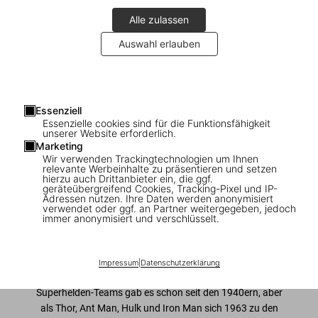
Alle zulassen
Auswahl erlauben
1
/
13
Essenziell
Essenzielle cookies sind für die Funktionsfähigkeit
Marvel Comics Library. Avengers. 1963–
unserer Website erforderlich.
Marketing
1965
Wir verwenden Trackingtechnologien um Ihnen
relevante Werbeinhalte zu präsentieren und setzen
hierzu auch Drittanbieter ein, die ggf.
US$ 80
geräteübergreifend Cookies, Tracking-Pixel und IP-
Adressen nutzen. Ihre Daten werden anonymisiert
verwendet oder ggf. an Partner weitergegeben, jedoch
immer anonymisiert und verschlüsselt.
In den Warenkorb
Ausgabe: Englisch
Impressum
|
Datenschutzerklärung
Verfügbarkeit
:
Auf Lager
Superhelden-Teams gab es schon seit den 1940ern, aber
als Thor, Ant Man, Hulk und Iron Man sich 1963 zu den