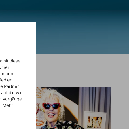
amit diese
nymer
können.
Medien,
re Partner
auf die wir
en Vorgänge
n. Mehr