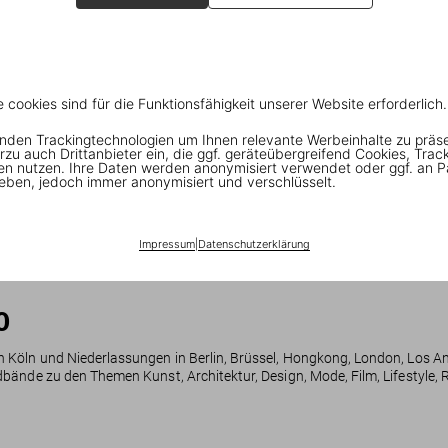
e cookies sind für die Funktionsfähigkeit unserer Website erforderlich.
nden Trackingtechnologien um Ihnen relevante Werbeinhalte zu präs
rzu auch Drittanbieter ein, die ggf. geräteübergreifend Cookies, Trac
en nutzen. Ihre Daten werden anonymisiert verwendet oder ggf. an P
JR in Paris
eben, jedoch immer anonymisiert und verschlüsselt.
A book signing with the artist
Impressum
|
Datenschutzerklärung
0
 Köln und Niederlassungen in Berlin, Brüssel, Hongkong, London, Los Ang
bände zu den Themen Kunst, Architektur, Design, Mode, Film, Lifestyle, R