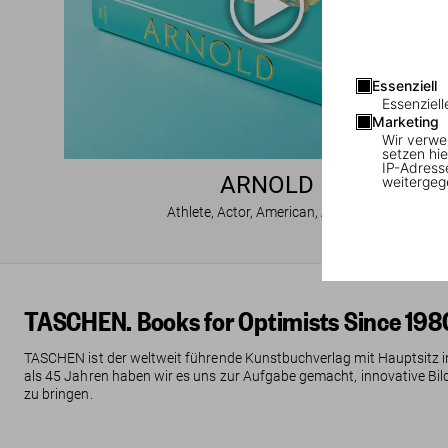
Essenziell
Essenziell
Marketing
Wir verwe
setzen hie
IP-Adress
ARNOLD
weitergeg
Athlete, Actor, American, Activist
TASCHEN. Books for Optimists Since 198
TASCHEN ist der weltweit führende Kunstbuchverlag mit Hauptsitz in
als 45 Jahren haben wir es uns zur Aufgabe gemacht, innovative Bild
zu bringen.