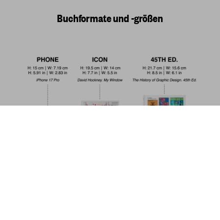
Buchformate und -größen
The Book of Miracles. 45th Ed.
US$ 30
Jetzt kaufen