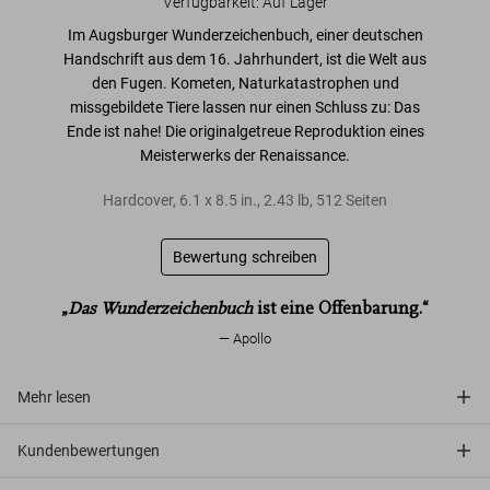
Verfügbarkeit
:
Auf Lager
Im
Augsburger Wunderzeichenbuch
, einer deutschen
Handschrift aus dem 16. Jahrhundert
, ist die Welt aus
den Fugen. Kometen, Naturkatastrophen und
missgebildete Tiere lassen nur einen Schluss zu: Das
Ende ist nahe! Die
originalgetreue Reproduktion
eines
Meisterwerks der Renaissance
.
Hardcover
,
6.1
x
8.5
in.
,
2.43 lb
,
512
Seiten
Bewertung schreiben
„
Das Wunderzeichenbuch
ist eine Offenbarung.“
Apollo
Mehr lesen
Kundenbewertungen