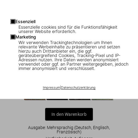
Essenziell
Essenzielle cookies sind für die Funktionsfähigkeit
1
/
10
unserer Website erforderlich.
Marketing
The Book of Miracles. 45th Ed.
Wir verwenden Trackingtechnologien um Ihnen
relevante Werbeinhalte zu präsentieren und setzen
hierzu auch Drittanbieter ein, die ggf.
US$ 30
geräteübergreifend Cookies, Tracking-Pixel und IP-
Adressen nutzen. Ihre Daten werden anonymisiert
verwendet oder ggf. an Partner weitergegeben, jedoch
immer anonymisiert und verschlüsselt.
45th Edition Series
Impressum
|
Datenschutzerklärung
In den Warenkorb
Ausgabe: Mehrsprachig (Deutsch, Englisch,
Französisch)