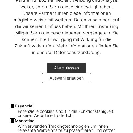
Partner für soziale Medien, Werbung und Analyse
weiter, sofern Sie in diese eingewilligt haben.
Unsere Partner führen diese Informationen
möglicherweise mit weiteren Daten zusammen, auf
die wir keinen Einfluss haben. Mit Ihrer Einstellung
willigen Sie in die beschriebenen Vorgänge ein. Sie
können Ihre Einwilligung mit Wirkung für die
Zukunft widerrufen. Mehr Informationen finden Sie
in unserer Datenschutzerklärung.
Alle zulassen
Auswahl erlauben
Essenziell
1
/
22
Essenzielle cookies sind für die Funktionsfähigkeit
unserer Website erforderlich.
Basilius Besler. The Garden at Eichstätt
Marketing
Wir verwenden Trackingtechnologien um Ihnen
relevante Werbeinhalte zu präsentieren und setzen