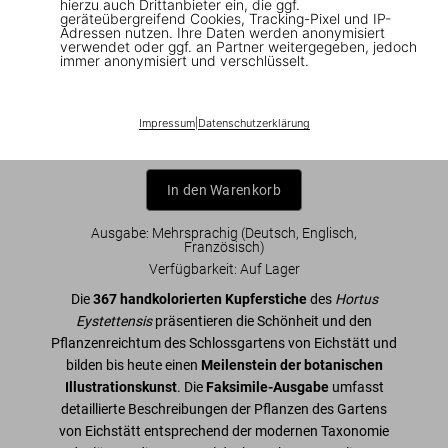
US$ 200
hierzu auch Drittanbieter ein, die ggf.
geräteübergreifend Cookies, Tracking-Pixel und IP-
Adressen nutzen. Ihre Daten werden anonymisiert
verwendet oder ggf. an Partner weitergegeben, jedoch
TASCHEN Clothbound Classics
immer anonymisiert und verschlüsselt.
Impressum
|
Datenschutzerklärung
In den Warenkorb
Ausgabe: Mehrsprachig (Deutsch, Englisch,
Französisch)
Verfügbarkeit
:
Auf Lager
Die
367 handkolorierten Kupferstiche
des
Hortus
Eystettensis
präsentieren die Schönheit und den
Pflanzenreichtum des Schlossgartens von Eichstätt und
bilden bis heute einen
Meilenstein der botanischen
Illustrationskunst
. Die
Faksimile-Ausgabe
umfasst
detaillierte Beschreibungen der Pflanzen des Gartens
von Eichstätt entsprechend der modernen Taxonomie