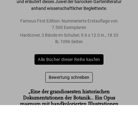
und erläutert dieses Juwel der barocken Gartenliteratur
anhand wissenschaftlicher Begleittexte.
Famous First Edition: Nummerierte Erstauflage von
7.500 Exemplaren
Hardcover, 3 Bände im Schuber
,
9.6
x
12.0
in.
,
18.33
lb
,
1096
Seiten
Alle Bücher dieser Reihe kaufen
Bewertung schreiben
„Eine der grandiosesten historischen
Dokumentationen der Botanik… Ein Opus
magnum mit handkolorierten Illustrationen
und detaillierten Beschreibungen von 90
Besler. The Garden at Eichstätt
Pflanzenfamilien, vielfach exotischer Herkunft.
US$ 200
Jetzt kaufen
Noch exzentrischer, exotischer als der Ansatz der
Dokumentation seinerzeit erscheint es,
heutzutage ein Faksimile zu publizieren: eine