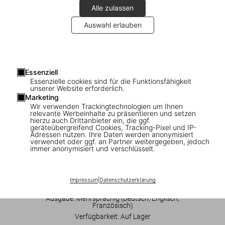
Alle zulassen
Auswahl erlauben
Essenziell
Essenzielle cookies sind für die Funktionsfähigkeit
1
/
24
unserer Website erforderlich.
Marketing
Wir verwenden Trackingtechnologien um Ihnen
XL
relevante Werbeinhalte zu präsentieren und setzen
hierzu auch Drittanbieter ein, die ggf.
Peter Beard
geräteübergreifend Cookies, Tracking-Pixel und IP-
Adressen nutzen. Ihre Daten werden anonymisiert
verwendet oder ggf. an Partner weitergegeben, jedoch
US$ 150
immer anonymisiert und verschlüsselt.
In den Warenkorb
Impressum
|
Datenschutzerklärung
Ausgabe: Mehrsprachig (Deutsch, Englisch,
Französisch)
Verfügbarkeit
:
Auf Lager