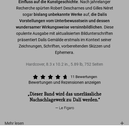
Einfluss auf die Kunstgeschichte
. Nach jahrelanger
Recherche spürten Robert Descharnes und Gilles Néret
sogar
bislang unbekannte Werke
auf,
die Dalís
Vorstellungen vom Unterbewusstsein und dessen
wundersamer Wirkungsweise versinnbildlichen
. Diese
opulente Ausgabe mit aktualisierten Bildunterschriften
präsentiert Dalís Gemälde erstmals im Kontext seiner
Zeichnungen, Schriften, vorbereitenden Skizzen und
Ephemera.
Hardcover
,
8.3
x
10.2
in.
,
5.89 lb
,
752
Seiten
11
Bewertungen
Bewertungen und Rezensionen anzeigen
„Dieser Band wird das unerlässliche
Nachschlagewerk zu Dalí werden.“
Le Figaro
Mehr lesen