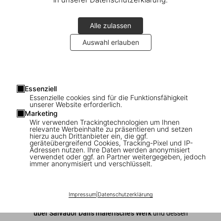
Alle zulassen
Auswahl erlauben
1
/
7
Essenziell
Essenzielle cookies sind für die Funktionsfähigkeit
Dalí. The Paintings
unserer Website erforderlich.
Marketing
Wir verwenden Trackingtechnologien um Ihnen
US$ 60
relevante Werbeinhalte zu präsentieren und setzen
hierzu auch Drittanbieter ein, die ggf.
geräteübergreifend Cookies, Tracking-Pixel und IP-
Adressen nutzen. Ihre Daten werden anonymisiert
In den Warenkorb
verwendet oder ggf. an Partner weitergegeben, jedoch
immer anonymisiert und verschlüsselt.
Ausgabe: Englisch
Verfügbarkeit
:
Auf Lager
Impressum
|
Datenschutzerklärung
Diese Publikation liefert den
bestmöglichen Überblick
über Salvador Dalís malerisches Werk
und dessen