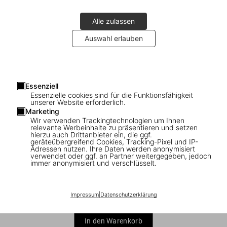
Alle zulassen
Auswahl erlauben
1
/
7
Essenziell
Essenzielle cookies sind für die Funktionsfähigkeit
Botero
unserer Website erforderlich.
Marketing
Wir verwenden Trackingtechnologien um Ihnen
US$ 20
relevante Werbeinhalte zu präsentieren und setzen
hierzu auch Drittanbieter ein, die ggf.
geräteübergreifend Cookies, Tracking-Pixel und IP-
Basic Art Series
Adressen nutzen. Ihre Daten werden anonymisiert
verwendet oder ggf. an Partner weitergegeben, jedoch
immer anonymisiert und verschlüsselt.
Impressum
|
Datenschutzerklärung
In den Warenkorb