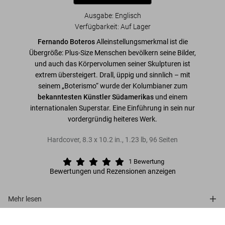
Ausgabe: Englisch
Verfügbarkeit
:
Auf Lager
Fernando Boteros
Alleinstellungsmerkmal ist die
Übergröße: Plus-Size Menschen bevölkern seine Bilder,
und auch das Körpervolumen seiner Skulpturen ist
extrem übersteigert. Drall, üppig und sinnlich – mit
seinem „Boterismo“ wurde der Kolumbianer zum
bekanntesten Künstler Südamerikas
und einem
internationalen Superstar. Eine Einführung in sein nur
vordergründig heiteres Werk.
Hardcover
,
8.3
x
10.2
in.
,
1.23 lb
,
96
Seiten
1
Bewertung
Bewertungen und Rezensionen anzeigen
Mehr lesen
Botero
Über die Reihe