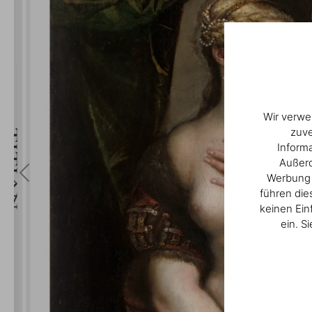
Wir verwe
zuve
Inform
Außerd
Werbung u
führen die
keinen Ein
ein. S