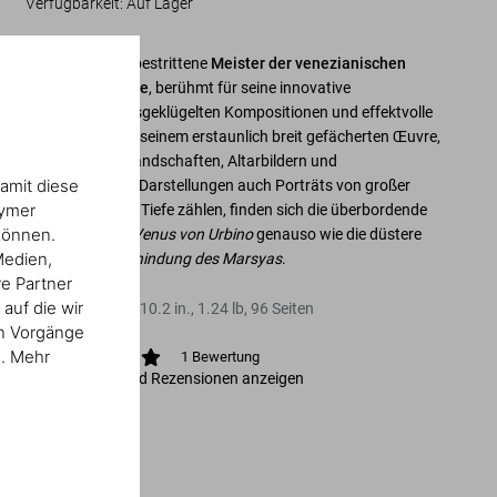
Verfügbarkeit
:
Auf Lager
Tizian ist der unbestrittene
Meister der venezianischen
Hochrenaissance
, berühmt für seine innovative
Farbgebung, ausgeklügelten Kompositionen und effektvolle
Lichtführung. In seinem erstaunlich breit gefächerten Œuvre,
zu dem neben Landschaften, Altarbildern und
amit diese
mythologischen Darstellungen auch Porträts von großer
nymer
psychologischer Tiefe zählen, finden sich die überbordende
können.
Sinnlichkeit der
Venus von Urbino
genauso wie die düstere
Medien,
Dramatik der
Schindung des Marsyas
.
re Partner
auf die wir
Hardcover
,
8.3
x
10.2
in.
,
1.24 lb
,
96
Seiten
en Vorgänge
n. Mehr
1
Bewertung
Bewertungen und Rezensionen anzeigen