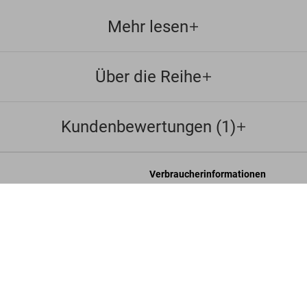
Mehr lesen
Über die Reihe
Kundenbewertungen (1)
Verbraucherinformationen
eschäftsbedingungen
Chat
Tizi
US
it
Kontaktieren Sie Uns
Bestellungen und Versand
re
Bestellung verfolgen
Retoure & Widerruf
Gutschein-Guthaben prüfen