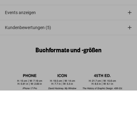
Events anzeigen
Kundenbewertungen (5)
Buchformate und -größen
David Hockney. My Window
US$ 150
Jetzt kaufen