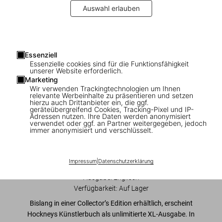
Auswahl erlauben
Essenziell
Essenzielle cookies sind für die Funktionsfähigkeit
1
/
20
unserer Website erforderlich.
Marketing
Wir verwenden Trackingtechnologien um Ihnen
XL
relevante Werbeinhalte zu präsentieren und setzen
hierzu auch Drittanbieter ein, die ggf.
David Hockney. My Window
geräteübergreifend Cookies, Tracking-Pixel und IP-
Adressen nutzen. Ihre Daten werden anonymisiert
verwendet oder ggf. an Partner weitergegeben, jedoch
US$ 150
immer anonymisiert und verschlüsselt.
In den Warenkorb
Impressum
|
Datenschutzerklärung
Ausgabe: Englisch
Verfügbarkeit
:
Auf Lager
Bislang in einer Collector’s Edition erhältlich, erscheint
Hockneys Künstlerbuch als unlimitierte XL-Ausgabe.
In