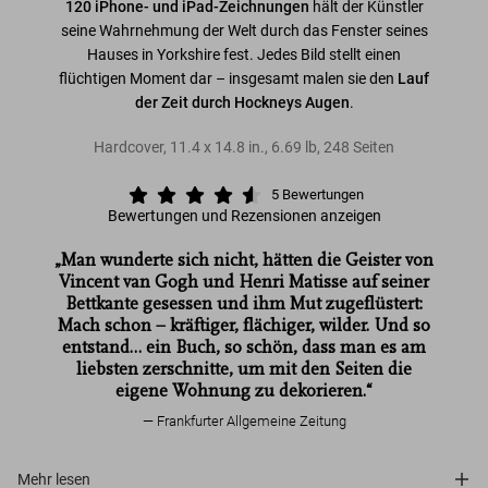
120 iPhone- und iPad-Zeichnungen
hält der Künstler
seine Wahrnehmung der Welt durch das Fenster seines
Hauses in Yorkshire fest. Jedes Bild stellt einen
flüchtigen Moment dar – insgesamt malen sie den
Lauf
der Zeit durch Hockneys Augen
.
Hardcover
,
11.4
x
14.8
in.
,
6.69 lb
,
248
Seiten
5
Bewertungen
Bewertungen und Rezensionen anzeigen
„Man wunderte sich nicht, hätten die Geister von
Vincent van Gogh und Henri Matisse auf seiner
Bettkante gesessen und ihm Mut zugeflüstert:
Mach schon – kräftiger, flächiger, wilder. Und so
entstand… ein Buch, so schön, dass man es am
liebsten zerschnitte, um mit den Seiten die
eigene Wohnung zu dekorieren.“
Frankfurter Allgemeine Zeitung
Mehr lesen