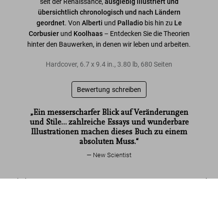
seit der Renaissance,
ausgiebig illustriert und
übersichtlich chronologisch und nach Ländern
geordnet
. Von
Alberti
und
Palladio
bis hin zu
Le
Corbusier
und
Koolhaas
– Entdecken Sie die Theorien
hinter den Bauwerken, in denen wir leben und arbeiten.
Hardcover
,
6.7
x
9.4
in.
,
3.80 lb
,
680
Seiten
Bewertung schreiben
„Ein messerscharfer Blick auf Veränderungen
und Stile… zahlreiche Essays und wunderbare
Illustrationen machen dieses Buch zu einem
absoluten Muss.“
New Scientist
Mehr lesen
Architekturtheorie. Wegweisende Texte zur
Architektur von der Renaissance bis heute
Jetzt
US$ 40
Kundenbewertungen
kaufen