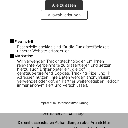
Alle zulassen
Auswahl erlauben
1
/
9
Essenziell
Essenzielle cookies sind für die Funktionsfähigkeit
Architectural Theory. Pioneering Texts
unserer Website erforderlich.
Marketing
on Architecture from the Renaissance to
Wir verwenden Trackingtechnologien um Ihnen
relevante Werbeinhalte zu präsentieren und setzen
Today
hierzu auch Drittanbieter ein, die ggf.
geräteübergreifend Cookies, Tracking-Pixel und IP-
Adressen nutzen. Ihre Daten werden anonymisiert
US$ 40
verwendet oder ggf. an Partner weitergegeben, jedoch
immer anonymisiert und verschlüsselt.
In den Warenkorb
Impressum
|
Datenschutzerklärung
Ausgabe: Englisch
Verfügbarkeit
:
Auf Lager
Die einflussreichsten Abhandlungen über Architektur