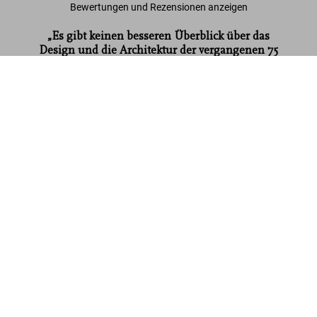
Bewertungen und Rezensionen anzeigen
„Es gibt keinen besseren Überblick über das
Design und die Architektur der vergangenen 75
Jahre als die Zeitschrift
domus
.“
domus 1960s
Financial Times
US$ 40
Mehr lesen
Kundenbewertungen (1)
Connect
Company
Verbraucherinformationen
Abonnieren Sie unseren Newsletter