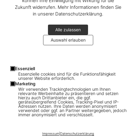
können Ihre Einwilligung mit Wirkung für die
Zukunft widerrufen. Mehr Informationen finden Sie
in unserer Datenschutzerklärung.
Alle zulassen
Auswahl erlauben
1
/
7
Essenziell
Essenzielle cookies sind für die Funktionsfähigkeit
unserer Website erforderlich.
domus 1960–1969
Marketing
Wir verwenden Trackingtechnologien um Ihnen
US$ 40
relevante Werbeinhalte zu präsentieren und setzen
hierzu auch Drittanbieter ein, die ggf.
geräteübergreifend Cookies, Tracking-Pixel und IP-
Adressen nutzen. Ihre Daten werden anonymisiert
domus
verwendet oder ggf. an Partner weitergegeben, jedoch
immer anonymisiert und verschlüsselt.
Impressum
|
Datenschutzerklärung