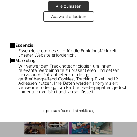
Alle zulassen
Auswahl erlauben
Essenziell
Essenzielle cookies sind für die Funktionsfähigkeit
1
/
8
unserer Website erforderlich.
Marketing
Wir verwenden Trackingtechnologien um Ihnen
Contemporary Japanese Architecture.
relevante Werbeinhalte zu präsentieren und setzen
hierzu auch Drittanbieter ein, die ggf.
45th Ed.
geräteübergreifend Cookies, Tracking-Pixel und IP-
Adressen nutzen. Ihre Daten werden anonymisiert
verwendet oder ggf. an Partner weitergegeben, jedoch
US$ 30
immer anonymisiert und verschlüsselt.
45th Edition Series
Impressum
|
Datenschutzerklärung