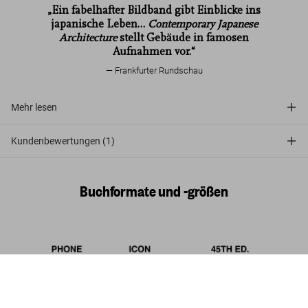
„Ein fabelhafter Bildband gibt Einblicke ins
japanische Leben…
Contemporary Japanese
Architecture
stellt Gebäude in famosen
Aufnahmen vor.“
Frankfurter Rundschau
Mehr lesen
Kundenbewertungen (1)
Buchformate und -größen
Contemporary Japanese Architecture.
45th Ed.
Jetzt
US$ 30
kaufen