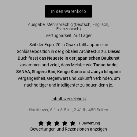
In den Warenkorb
Ausgabe: Mehrsprachig (Deutsch, Englisch,
Französisch)
Verfügbarkeit
:
Auf Lager
Seit der Expo ’70 in Osaka fällt Japan eine
Schlüsselposition in der globalen Architektur zu. Dieses
Buch fasst
das Neueste in der japanischen Baukunst
zusammen und zeigt, dass Meister wie
Tadao Ando,
SANAA, Shigeru Ban, Kengo Kuma
und
Junya Ishigami
Vergangenheit, Gegenwart und Zukunft verbinden, um
nachhaltiger und intelligenter zu bauen denn je.
Inhaltsverzeichnis
Hardcover
,
6.1
x
8.5
in.
,
2.41 lb
,
480
Seiten
1
Bewertung
Bewertungen und Rezensionen anzeigen