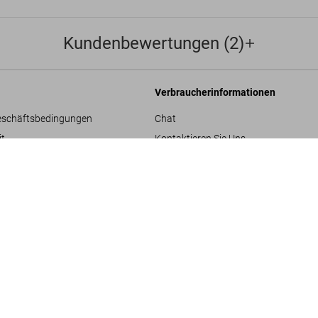
Kundenbewertungen (2)
Verbraucherinformationen
eschäftsbedingungen
Chat
it
Kontaktieren Sie Uns
Living in B
Bestellungen und Versand
US$ 30
re
Bestellung verfolgen
Retoure & Widerruf
Gutschein-Guthaben prüfen
hläge