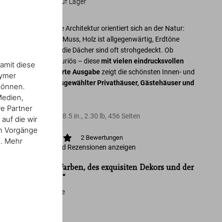
Verfügbarkeit
:
Auf Lager
Balis traditionelle Architektur orientiert sich an der Natur:
Wände sind kein Muss, Holz ist allgegenwärtig, Erdtöne
dominieren, und die Dächer sind oft strohgedeckt. Ob
schlicht oder luxuriös – diese
mit vielen eindrucksvollen
amit diese
Fotos aktualisierte Ausgabe
zeigt die schönsten Innen- und
nymer
Außenräume
ausgewählter Privathäuser, Gästehäuser und
können.
Hotels
.
Medien,
re Partner
Hardcover
,
6.1
x
8.5
in.
,
2.30 lb
,
456
Seiten
auf die wir
en Vorgänge
2
Bewertungen
n. Mehr
Bewertungen und Rezensionen anzeigen
„Ein Fest der Farben, des exquisiten Dekors und der
inneren Ruhe.“
Style Magazine