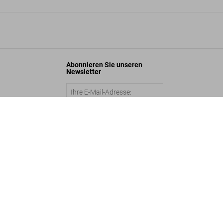
Abonnieren Sie unseren
Newsletter
ali. 45th Ed.
Abschicken
In den Warenkorb
©
2026
– TASCHEN GmbH, Hohenzollernring 53, D–50672 Cologne