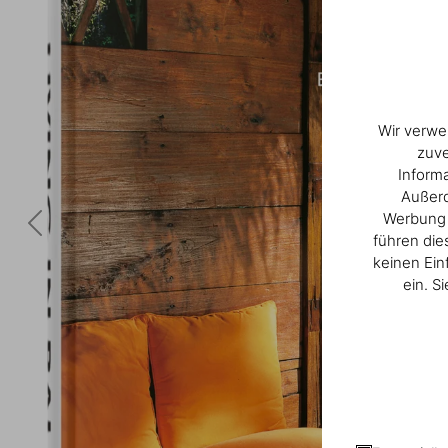
Wir verwe
zuve
Inform
Außerd
Werbung u
führen die
keinen Ein
ein. S