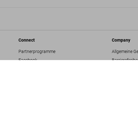
Connect
Company
Partnerprogramme
Allgemeine G
Facebook
Barrierefreihe
Instagram
Datenschutz
TikTok
Jobs & Karrie
Vertriebskontakte
Glossar
Youtube
Impressum
Projektvorsc